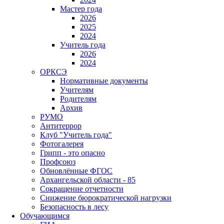
Мастер года
2026
2025
2024
Учитель года
2026
2024
ОРКСЭ
Нормативные документы
Учителям
Родителям
Архив
РУМО
Антитеррор
Клуб "Учитель года"
Фотогалерея
Грипп - это опасно
Профсоюз
Обновлённые ФГОС
Архангельской области - 85
Сокращение отчетности
Снижение бюрократической нагрузки
Безопасность в лесу
Обучающимся