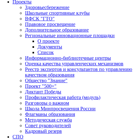
Проекты
Здоровьесбережение
Школьные спортивные клубы
ВФСК "ГТО"
Правовое просвещение
Дополнительное образование
Региональные инновационные площадки
О проекте
Документы
Список
Информационно-библиотечные центры
Оценка качества управленческих механизмов
Реестр экспертов и консультантов по управлению
качеством образования
Общество "Знание"
Проект "500+"
Диктант Победы
Профилактическая работа (модуль)
Разговоры о важном
Школа Минпросвещения России
Флагманы образования
Методическая служба
Совет руководителей
Кадровый резерв
СПО