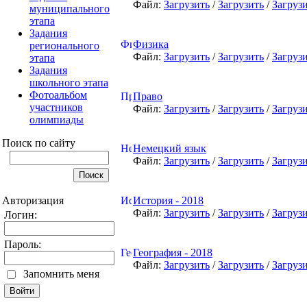
Файл:
Загрузить
/
Загрузить
/
Загруз
муниципального
этапа
Задания
Физика
регионального
Файл:
Загрузить
/
Загрузить
/
Загруз
этапа
Задания
школьного этапа
Фотоальбом
Право
участников
Файл:
Загрузить
/
Загрузить
/
Загруз
олимпиады
Поиск по сайту
Немецкий язык
Файл:
Загрузить
/
Загрузить
/
Загруз
Авторизация
История - 2018
Файл:
Загрузить
/
Загрузить
/
Загруз
Логин:
Пароль:
География - 2018
Файл:
Загрузить
/
Загрузить
/
Загруз
Запомнить меня