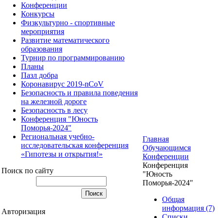
Конференции
Конкурсы
Физкультурно - спортивные
мероприятия
Развитие математического
образования
Турнир по программированию
Планы
Пазл добра
Коронавирус 2019-nCoV
Безопасность и правила поведения
на железной дороге
Безопасность в лесу
Конференция "Юность
Поморья-2024"
Региональная учебно-
Главная
исследовательская конференция
Обучающимся
«Гипотезы и открытия!»
Конференции
Конференция
Поиск по сайту
"Юность
Поморья-2024"
Общая
информация (7)
Авторизация
Списки