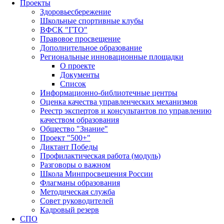
Проекты
Здоровьесбережение
Школьные спортивные клубы
ВФСК "ГТО"
Правовое просвещение
Дополнительное образование
Региональные инновационные площадки
О проекте
Документы
Список
Информационно-библиотечные центры
Оценка качества управленческих механизмов
Реестр экспертов и консультантов по управлению
качеством образования
Общество "Знание"
Проект "500+"
Диктант Победы
Профилактическая работа (модуль)
Разговоры о важном
Школа Минпросвещения России
Флагманы образования
Методическая служба
Совет руководителей
Кадровый резерв
СПО