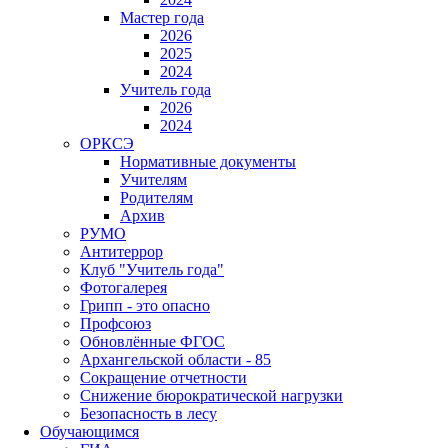
Мастер года
2026
2025
2024
Учитель года
2026
2024
ОРКСЭ
Нормативные документы
Учителям
Родителям
Архив
РУМО
Антитеррор
Клуб "Учитель года"
Фотогалерея
Грипп - это опасно
Профсоюз
Обновлённые ФГОС
Архангельской области - 85
Сокращение отчетности
Снижение бюрократической нагрузки
Безопасность в лесу
Обучающимся