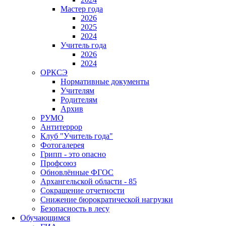
Мастер года
2026
2025
2024
Учитель года
2026
2024
ОРКСЭ
Нормативные документы
Учителям
Родителям
Архив
РУМО
Антитеррор
Клуб "Учитель года"
Фотогалерея
Грипп - это опасно
Профсоюз
Обновлённые ФГОС
Архангельской области - 85
Сокращение отчетности
Снижение бюрократической нагрузки
Безопасность в лесу
Обучающимся