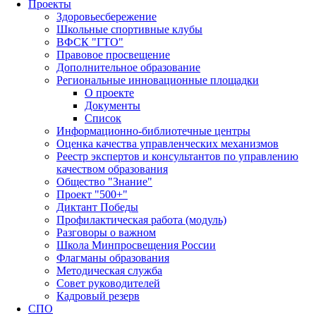
Проекты
Здоровьесбережение
Школьные спортивные клубы
ВФСК "ГТО"
Правовое просвещение
Дополнительное образование
Региональные инновационные площадки
О проекте
Документы
Список
Информационно-библиотечные центры
Оценка качества управленческих механизмов
Реестр экспертов и консультантов по управлению
качеством образования
Общество "Знание"
Проект "500+"
Диктант Победы
Профилактическая работа (модуль)
Разговоры о важном
Школа Минпросвещения России
Флагманы образования
Методическая служба
Совет руководителей
Кадровый резерв
СПО