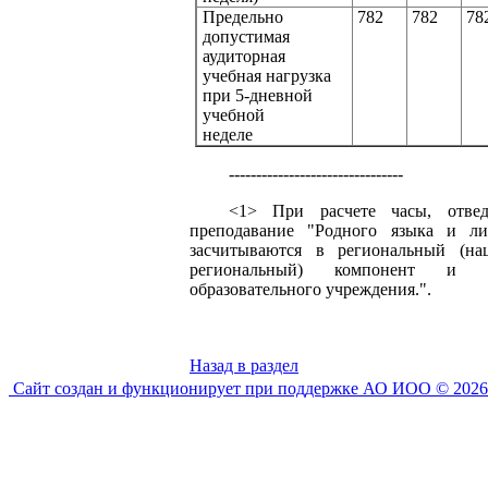
Предельно
782
782
78
допустимая
аудиторная
учебная нагрузка
при 5-дневной
учебной
неделе
--------------------------------
<1> При расчете часы, отве
преподавание "Родного языка и лит
засчитываются в региональный (нац
региональный) компонент и к
образовательного учреждения.".
Назад в раздел
Сайт создан и функционирует при поддержке АО ИОО © 2026