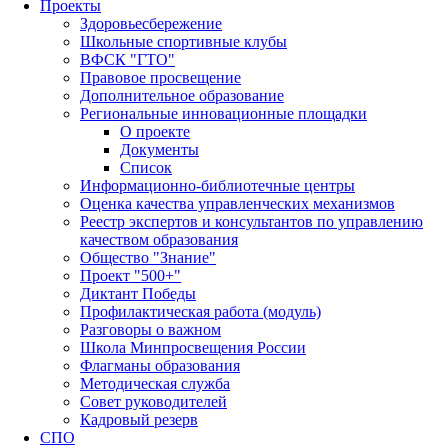
Проекты
Здоровьесбережение
Школьные спортивные клубы
ВФСК "ГТО"
Правовое просвещение
Дополнительное образование
Региональные инновационные площадки
О проекте
Документы
Список
Информационно-библиотечные центры
Оценка качества управленческих механизмов
Реестр экспертов и консультантов по управлению
качеством образования
Общество "Знание"
Проект "500+"
Диктант Победы
Профилактическая работа (модуль)
Разговоры о важном
Школа Минпросвещения России
Флагманы образования
Методическая служба
Совет руководителей
Кадровый резерв
СПО