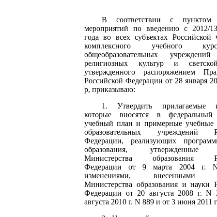
В соответствии с
пунктом
мероприятий по введению с 2012/13
года во всех субъектах Российской
комплексного учебного ку
общеобразовательных учреждени
религиозных культур и светско
утвержденного распоряжением Прав
Российской Федерации от 28 января
20
р, приказываю:
1. Утвердить прилагаемые
которые вносятся в федеральный
учебный план
и примерные учебные 
образовательных учреждений Ро
Федерации, реализующих програм
образования, утвержденные 
Министерства образования Ро
Федерации от 9 марта
2004 г
. 
изменениями, внесенными п
Министерства образования и науки 
Федерации от 20 августа
2008 г
. N 
августа
2010 г
. N 889 и от 3 июня
2011 г