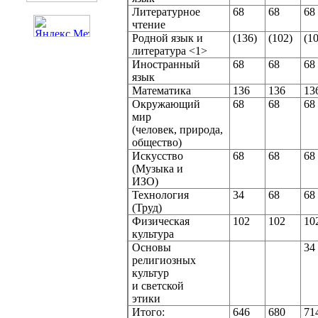
Литературное
68
68
6
чтение
Родной язык и
(136)
(102)
(1
литература <1>
Иностранный
68
68
6
язык
Математика
136
136
13
Окружающий
68
68
6
мир
(человек, природа,
общество)
Искусство
68
68
6
(Музыка и
ИЗО)
Технология
34
68
6
(Труд)
Физическая
102
102
10
культура
Основы
3
религиозных
культур
и светской
этики
Итого:
646
680
71