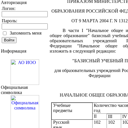
ПРИКАЗОМ МИНИСТЕРСТ
Авторизация
Логин:
ОБРАЗОВАНИЯ РОССИЙСКОЙ ФЕ
Пароль:
ОТ 9 МАРТА
2004 Г
. N 1312
В части I "Начальное общее 
Запомнить меня
общее образование" базисный учебн
образовательных учреждений Ро
Федерации "Начальное общее обр
Информация
изложить в следующей редакции:
"БАЗИСНЫЙ УЧЕБНЫЙ 
для образовательных учреждений Ро
Федерации
Официальная
символика
НАЧАЛЬНОЕ ОБЩЕЕ ОБРАЗОВ
Учебные
Количество часов
предметы
год
II
III
I
Русский
102
102
10
язык