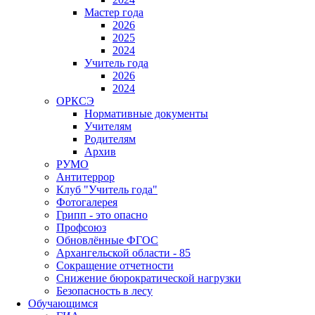
Мастер года
2026
2025
2024
Учитель года
2026
2024
ОРКСЭ
Нормативные документы
Учителям
Родителям
Архив
РУМО
Антитеррор
Клуб "Учитель года"
Фотогалерея
Грипп - это опасно
Профсоюз
Обновлённые ФГОС
Архангельской области - 85
Сокращение отчетности
Снижение бюрократической нагрузки
Безопасность в лесу
Обучающимся