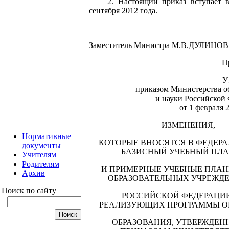
2. Настоящий приказ вступает 
сентября 2012 года.
Заместитель Министра
М.В.ДУЛИНОВ
П
У
приказом Министерства о
и науки Российской
от 1 февраля
2
ИЗМЕНЕНИЯ,
Нормативные
КОТОРЫЕ ВНОСЯТСЯ В ФЕДЕР
документы
БАЗИСНЫЙ УЧЕБНЫЙ ПЛ
Учителям
Родителям
И ПРИМЕРНЫЕ УЧЕБНЫЕ ПЛАН
Архив
ОБРАЗОВАТЕЛЬНЫХ УЧРЕЖД
Поиск по сайту
РОССИЙСКОЙ ФЕДЕРАЦИИ
РЕАЛИЗУЮЩИХ ПРОГРАММЫ О
ОБРАЗОВАНИЯ, УТВЕРЖДЕН