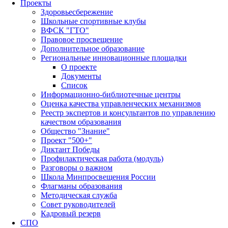
Проекты
Здоровьесбережение
Школьные спортивные клубы
ВФСК "ГТО"
Правовое просвещение
Дополнительное образование
Региональные инновационные площадки
О проекте
Документы
Список
Информационно-библиотечные центры
Оценка качества управленческих механизмов
Реестр экспертов и консультантов по управлению
качеством образования
Общество "Знание"
Проект "500+"
Диктант Победы
Профилактическая работа (модуль)
Разговоры о важном
Школа Минпросвещения России
Флагманы образования
Методическая служба
Совет руководителей
Кадровый резерв
СПО