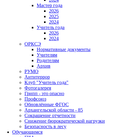
Мастер года
2026
2025
2024
Учитель года
2026
2024
ОРКСЭ
Нормативные документы
Учителям
Родителям
Архив
РУМО
Антитеррор
Клуб "Учитель года"
Фотогалерея
Грипп - это опасно
Профсоюз
Обновлённые ФГОС
Архангельской области - 85
Сокращение отчетности
Снижение бюрократической нагрузки
Безопасность в лесу
Обучающимся