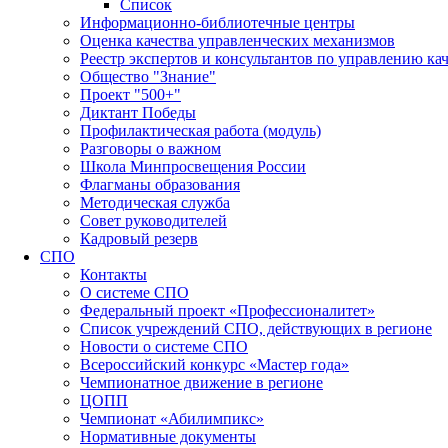
Список
Информационно-библиотечные центры
Оценка качества управленческих механизмов
Реестр экспертов и консультантов по управлению ка
Общество "Знание"
Проект "500+"
Диктант Победы
Профилактическая работа (модуль)
Разговоры о важном
Школа Минпросвещения России
Флагманы образования
Методическая служба
Совет руководителей
Кадровый резерв
СПО
Контакты
О системе СПО
Федеральный проект «Профессионалитет»
Список учреждений СПО, действующих в регионе
Новости о системе СПО
Всероссийский конкурс «Мастер года»
Чемпионатное движение в регионе
ЦОПП
Чемпионат «Абилимпикс»
Нормативные документы