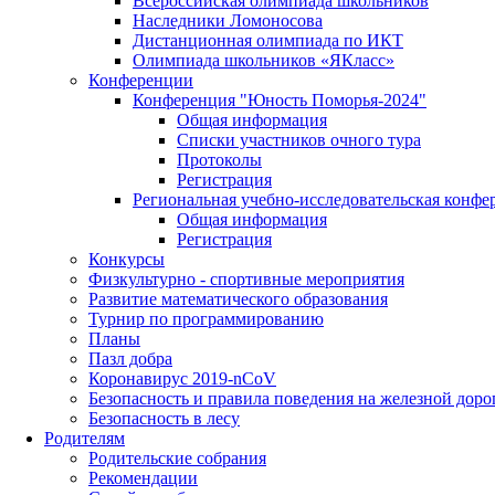
Всероссийская олимпиада школьников
Наследники Ломоносова
Дистанционная олимпиада по ИКТ
Олимпиада школьников «ЯКласс»
Конференции
Конференция "Юность Поморья-2024"
Общая информация
Списки участников очного тура
Протоколы
Регистрация
Региональная учебно-исследовательская конфе
Общая информация
Регистрация
Конкурсы
Физкультурно - спортивные мероприятия
Развитие математического образования
Турнир по программированию
Планы
Пазл добра
Коронавирус 2019-nCoV
Безопасность и правила поведения на железной доро
Безопасность в лесу
Родителям
Родительские собрания
Рекомендации