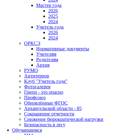
Мастер года
2026
2025
2024
Учитель года
2026
2024
ОРКСЭ
Нормативные документы
Учителям
Родителям
Архив
РУМО
Антитеррор
Клуб "Учитель года"
Фотогалерея
Грипп - это опасно
Профсоюз
Обновлённые ФГОС
Архангельской области - 85
Сокращение отчетности
Снижение бюрократической нагрузки
Безопасность в лесу
Обучающимся