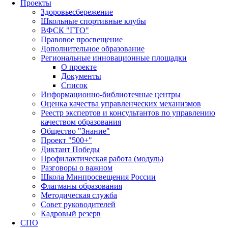
Проекты
Здоровьесбережение
Школьные спортивные клубы
ВФСК "ГТО"
Правовое просвещение
Дополнительное образование
Региональные инновационные площадки
О проекте
Документы
Список
Информационно-библиотечные центры
Оценка качества управленческих механизмов
Реестр экспертов и консультантов по управлению
качеством образования
Общество "Знание"
Проект "500+"
Диктант Победы
Профилактическая работа (модуль)
Разговоры о важном
Школа Минпросвещения России
Флагманы образования
Методическая служба
Совет руководителей
Кадровый резерв
СПО