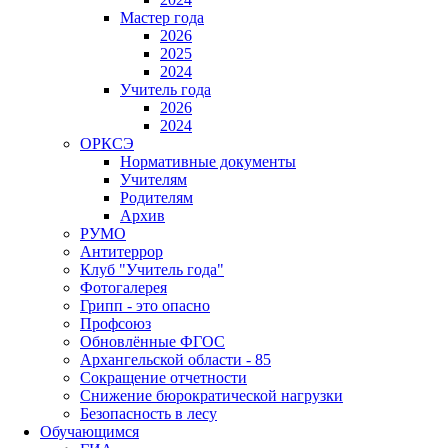
Мастер года
2026
2025
2024
Учитель года
2026
2024
ОРКСЭ
Нормативные документы
Учителям
Родителям
Архив
РУМО
Антитеррор
Клуб "Учитель года"
Фотогалерея
Грипп - это опасно
Профсоюз
Обновлённые ФГОС
Архангельской области - 85
Сокращение отчетности
Снижение бюрократической нагрузки
Безопасность в лесу
Обучающимся