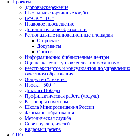
Проекты
Здоровьесбережение
Школьные спортивные клубы
ВФСК "ГТО"
Правовое просвещение
Дополнительное образование
Региональные инновационные площадки
О проекте
Документы
Список
Информационно-библиотечные центры
Оценка качества управленческих механизмов
Реестр экспертов и консультантов по управлению
качеством образования
Общество "Знание"
Проект "500+"
Диктант Победы
Профилактическая работа (модуль)
Разговоры о важном
Школа Минпросвещения России
Флагманы образования
Методическая служба
Совет руководителей
Кадровый резерв
СПО