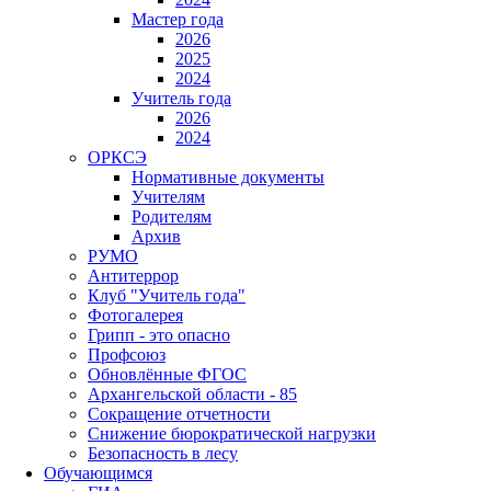
Мастер года
2026
2025
2024
Учитель года
2026
2024
ОРКСЭ
Нормативные документы
Учителям
Родителям
Архив
РУМО
Антитеррор
Клуб "Учитель года"
Фотогалерея
Грипп - это опасно
Профсоюз
Обновлённые ФГОС
Архангельской области - 85
Сокращение отчетности
Снижение бюрократической нагрузки
Безопасность в лесу
Обучающимся