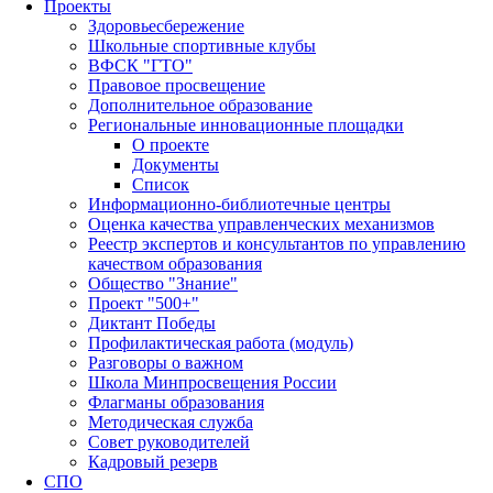
Проекты
Здоровьесбережение
Школьные спортивные клубы
ВФСК "ГТО"
Правовое просвещение
Дополнительное образование
Региональные инновационные площадки
О проекте
Документы
Список
Информационно-библиотечные центры
Оценка качества управленческих механизмов
Реестр экспертов и консультантов по управлению
качеством образования
Общество "Знание"
Проект "500+"
Диктант Победы
Профилактическая работа (модуль)
Разговоры о важном
Школа Минпросвещения России
Флагманы образования
Методическая служба
Совет руководителей
Кадровый резерв
СПО