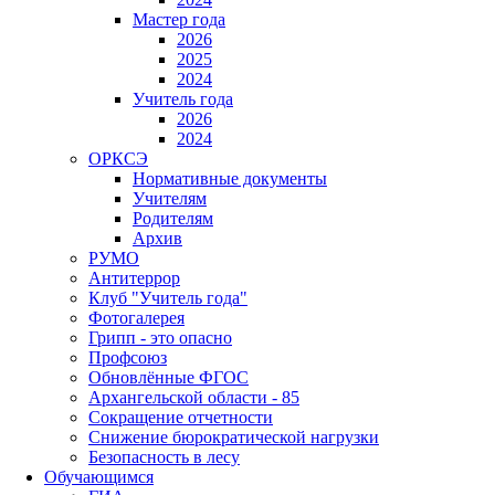
Мастер года
2026
2025
2024
Учитель года
2026
2024
ОРКСЭ
Нормативные документы
Учителям
Родителям
Архив
РУМО
Антитеррор
Клуб "Учитель года"
Фотогалерея
Грипп - это опасно
Профсоюз
Обновлённые ФГОС
Архангельской области - 85
Сокращение отчетности
Снижение бюрократической нагрузки
Безопасность в лесу
Обучающимся