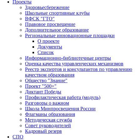
Проекты
Здоровьесбережение
Школьные спортивные клубы
ВФСК "ГТО"
Правовое просвещение
Дополнительное образование
Региональные инновационные площадки
О проекте
Документы
Список
Информационно-библиотечные центры
Оценка качества управленческих механизмов
Реестр экспертов и консультантов по управлению
качеством образования
Общество "Знание"
Проект "500+"
Диктант Победы
Профилактическая работа (модуль)
Разговоры о важном
Школа Минпросвещения России
Флагманы образования
Методическая служба
Совет руководителей
Кадровый резерв
СПО