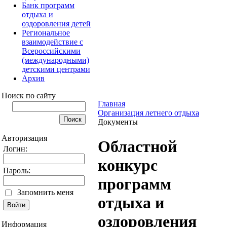
Банк программ
отдыха и
оздоровления детей
Региональное
взаимодействие с
Всероссийскими
(международными)
детскими центрами
Архив
Поиск по сайту
Главная
Организация летнего отдыха
Документы
Авторизация
Областной
Логин:
конкурс
Пароль:
программ
Запомнить меня
отдыха и
оздоровления
Информация