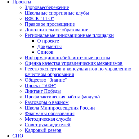
Проекты
Здоровьесбережение
Школьные спортивные клубы
ВФСК "ГТО"
Правовое просвещение
Дополнительное образование
Региональные инновационные площадки
О проекте
Документы
Список
Информационно-библиотечные центры
Оценка качества управленческих механизмов
Реестр экспертов и консультантов по управлению
качеством образования
Общество "Знание"
Проект "500+"
Диктант Победы
Профилактическая работа (модуль)
Разговоры о важном
Школа Минпросвещения России
Флагманы образования
Методическая служба
Совет руководителей
Кадровый резерв
СПО