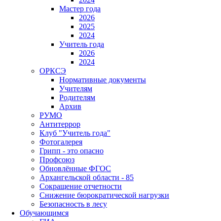
Мастер года
2026
2025
2024
Учитель года
2026
2024
ОРКСЭ
Нормативные документы
Учителям
Родителям
Архив
РУМО
Антитеррор
Клуб "Учитель года"
Фотогалерея
Грипп - это опасно
Профсоюз
Обновлённые ФГОС
Архангельской области - 85
Сокращение отчетности
Снижение бюрократической нагрузки
Безопасность в лесу
Обучающимся