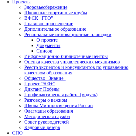
Проекты
Здоровьесбережение
Школьные спортивные клубы
ВФСК "ГТО"
Правовое просвещение
Дополнительное образование
Региональные инновационные площадки
О проекте
Документы
Список
Информационно-библиотечные центры
Оценка качества управленческих механизмов
Реестр экспертов и консультантов по управлению
качеством образования
Общество "Знание"
Проект "500+"
Диктант Победы
Профилактическая работа (модуль)
Разговоры о важном
Школа Минпросвещения России
Флагманы образования
Методическая служба
Совет руководителей
Кадровый резерв
СПО