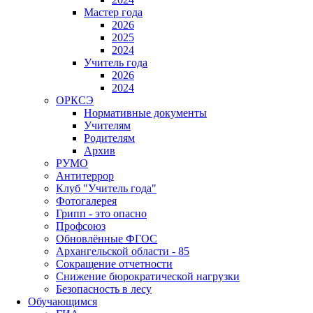
Мастер года
2026
2025
2024
Учитель года
2026
2024
ОРКСЭ
Нормативные документы
Учителям
Родителям
Архив
РУМО
Антитеррор
Клуб "Учитель года"
Фотогалерея
Грипп - это опасно
Профсоюз
Обновлённые ФГОС
Архангельской области - 85
Сокращение отчетности
Снижение бюрократической нагрузки
Безопасность в лесу
Обучающимся