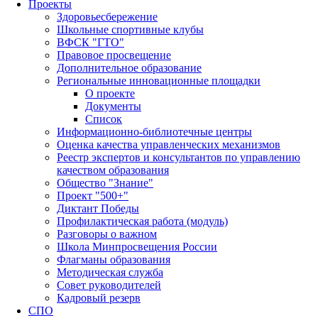
Проекты
Здоровьесбережение
Школьные спортивные клубы
ВФСК "ГТО"
Правовое просвещение
Дополнительное образование
Региональные инновационные площадки
О проекте
Документы
Список
Информационно-библиотечные центры
Оценка качества управленческих механизмов
Реестр экспертов и консультантов по управлению
качеством образования
Общество "Знание"
Проект "500+"
Диктант Победы
Профилактическая работа (модуль)
Разговоры о важном
Школа Минпросвещения России
Флагманы образования
Методическая служба
Совет руководителей
Кадровый резерв
СПО