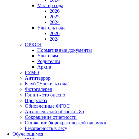
Мастер года
2026
2025
2024
Учитель года
2026
2024
ОРКСЭ
Нормативные документы
Учителям
Родителям
Архив
РУМО
Антитеррор
Клуб "Учитель года"
Фотогалерея
Грипп - это опасно
Профсоюз
Обновлённые ФГОС
Архангельской области - 85
Сокращение отчетности
Снижение бюрократической нагрузки
Безопасность в лесу
Обучающимся