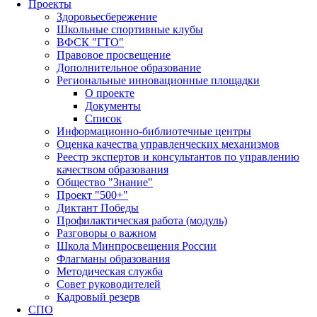
Проекты
Здоровьесбережение
Школьные спортивные клубы
ВФСК "ГТО"
Правовое просвещение
Дополнительное образование
Региональные инновационные площадки
О проекте
Документы
Список
Информационно-библиотечные центры
Оценка качества управленческих механизмов
Реестр экспертов и консультантов по управлению
качеством образования
Общество "Знание"
Проект "500+"
Диктант Победы
Профилактическая работа (модуль)
Разговоры о важном
Школа Минпросвещения России
Флагманы образования
Методическая служба
Совет руководителей
Кадровый резерв
СПО