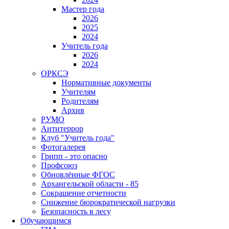
Мастер года
2026
2025
2024
Учитель года
2026
2024
ОРКСЭ
Нормативные документы
Учителям
Родителям
Архив
РУМО
Антитеррор
Клуб "Учитель года"
Фотогалерея
Грипп - это опасно
Профсоюз
Обновлённые ФГОС
Архангельской области - 85
Сокращение отчетности
Снижение бюрократической нагрузки
Безопасность в лесу
Обучающимся