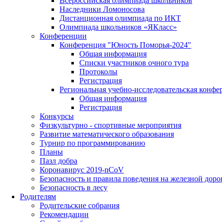
Всероссийская олимпиада школьников
Наследники Ломоносова
Дистанционная олимпиада по ИКТ
Олимпиада школьников «ЯКласс»
Конференции
Конференция "Юность Поморья-2024"
Общая информация
Списки участников очного тура
Протоколы
Регистрация
Региональная учебно-исследовательская конфе
Общая информация
Регистрация
Конкурсы
Физкультурно - спортивные мероприятия
Развитие математического образования
Турнир по программированию
Планы
Пазл добра
Коронавирус 2019-nCoV
Безопасность и правила поведения на железной доро
Безопасность в лесу
Родителям
Родительские собрания
Рекомендации