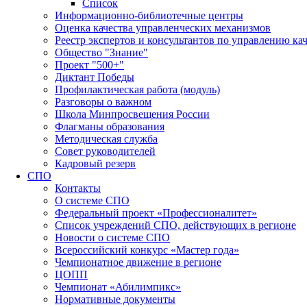
Список
Информационно-библиотечные центры
Оценка качества управленческих механизмов
Реестр экспертов и консультантов по управлению ка
Общество "Знание"
Проект "500+"
Диктант Победы
Профилактическая работа (модуль)
Разговоры о важном
Школа Минпросвещения России
Флагманы образования
Методическая служба
Совет руководителей
Кадровый резерв
СПО
Контакты
О системе СПО
Федеральный проект «Профессионалитет»
Список учреждений СПО, действующих в регионе
Новости о системе СПО
Всероссийский конкурс «Мастер года»
Чемпионатное движение в регионе
ЦОПП
Чемпионат «Абилимпикс»
Нормативные документы