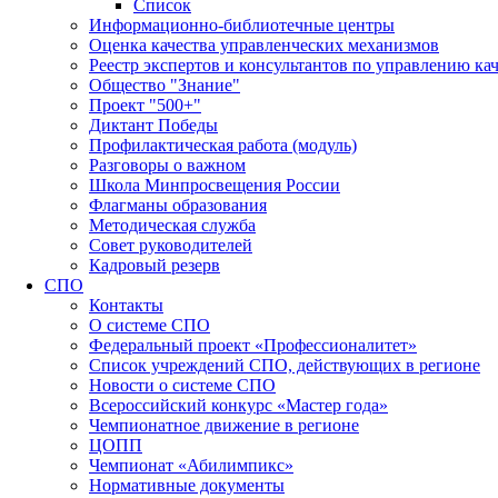
Список
Информационно-библиотечные центры
Оценка качества управленческих механизмов
Реестр экспертов и консультантов по управлению ка
Общество "Знание"
Проект "500+"
Диктант Победы
Профилактическая работа (модуль)
Разговоры о важном
Школа Минпросвещения России
Флагманы образования
Методическая служба
Совет руководителей
Кадровый резерв
СПО
Контакты
О системе СПО
Федеральный проект «Профессионалитет»
Список учреждений СПО, действующих в регионе
Новости о системе СПО
Всероссийский конкурс «Мастер года»
Чемпионатное движение в регионе
ЦОПП
Чемпионат «Абилимпикс»
Нормативные документы