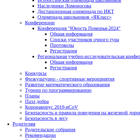
Всероссийская олимпиада школьников
Наследники Ломоносова
Дистанционная олимпиада по ИКТ
Олимпиада школьников «ЯКласс»
Конференции
Конференция "Юность Поморья-2024"
Общая информация
Списки участников очного тура
Протоколы
Регистрация
Региональная учебно-исследовательская конфе
Общая информация
Регистрация
Конкурсы
Физкультурно - спортивные мероприятия
Развитие математического образования
Турнир по программированию
Планы
Пазл добра
Коронавирус 2019-nCoV
Безопасность и правила поведения на железной доро
Безопасность в лесу
Родителям
Родительские собрания
Рекомендации