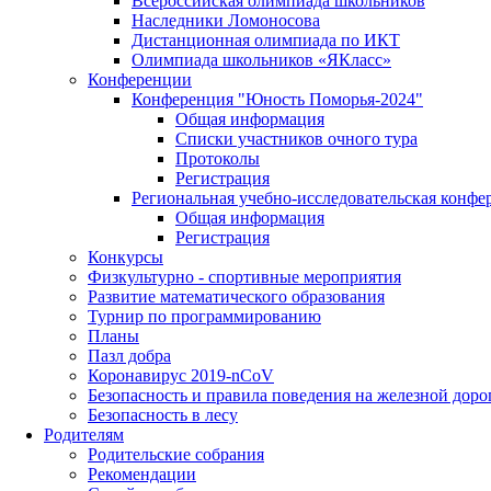
Всероссийская олимпиада школьников
Наследники Ломоносова
Дистанционная олимпиада по ИКТ
Олимпиада школьников «ЯКласс»
Конференции
Конференция "Юность Поморья-2024"
Общая информация
Списки участников очного тура
Протоколы
Регистрация
Региональная учебно-исследовательская конфе
Общая информация
Регистрация
Конкурсы
Физкультурно - спортивные мероприятия
Развитие математического образования
Турнир по программированию
Планы
Пазл добра
Коронавирус 2019-nCoV
Безопасность и правила поведения на железной доро
Безопасность в лесу
Родителям
Родительские собрания
Рекомендации