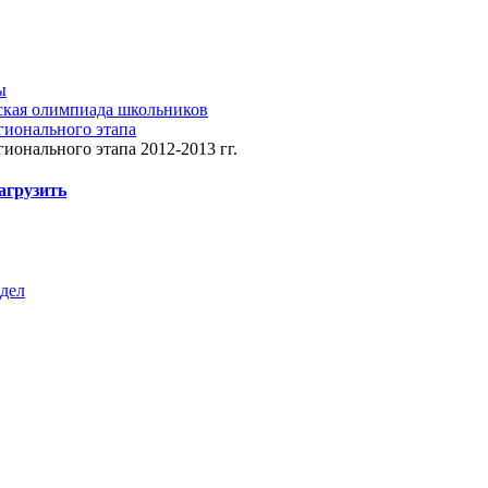
ы
ская олимпиада школьников
гионального этапа
гионального этапа 2012-2013 гг.
агрузить
здел