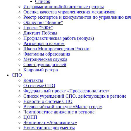
Список
Информационно-библиотечные центры
Оценка качества управленческих механизмов
Реестр экспертов и консультантов по управлению ка
Общество "Знание"
Проект "500+"
Диктант Победы
Профилактическая работа (модуль)
Разговоры о важном
Школа Минпросвещения России
Флагманы образования
Методическая служба
Совет руководителей
Кадровый резерв
СПО
Контакты
О системе СПО
Федеральный проект «Профессионалитет»
Список учреждений СПО, действующих в регионе
Новости о системе СПО
Всероссийский конкурс «Мастер года»
Чемпионатное движение в регионе
ЦОПП
Чемпионат «Абилимпикс»
Нормативные документы