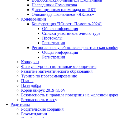
Всероссийская олимпиада школьников
Наследники Ломоносова
Дистанционная олимпиада по ИКТ
Олимпиада школьников «ЯКласс»
Конференции
Конференция "Юность Поморья-2024"
Общая информация
Списки участников очного тура
Протоколы
Регистрация
Региональная учебно-исследовательская конфе
Общая информация
Регистрация
Конкурсы
Физкультурно - спортивные мероприятия
Развитие математического образования
Турнир по программированию
Планы
Пазл добра
Коронавирус 2019-nCoV
Безопасность и правила поведения на железной доро
Безопасность в лесу
Родителям
Родительские собрания
Рекомендации