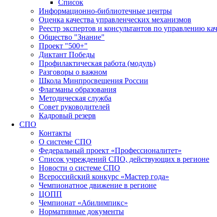
Список
Информационно-библиотечные центры
Оценка качества управленческих механизмов
Реестр экспертов и консультантов по управлению ка
Общество "Знание"
Проект "500+"
Диктант Победы
Профилактическая работа (модуль)
Разговоры о важном
Школа Минпросвещения России
Флагманы образования
Методическая служба
Совет руководителей
Кадровый резерв
СПО
Контакты
О системе СПО
Федеральный проект «Профессионалитет»
Список учреждений СПО, действующих в регионе
Новости о системе СПО
Всероссийский конкурс «Мастер года»
Чемпионатное движение в регионе
ЦОПП
Чемпионат «Абилимпикс»
Нормативные документы