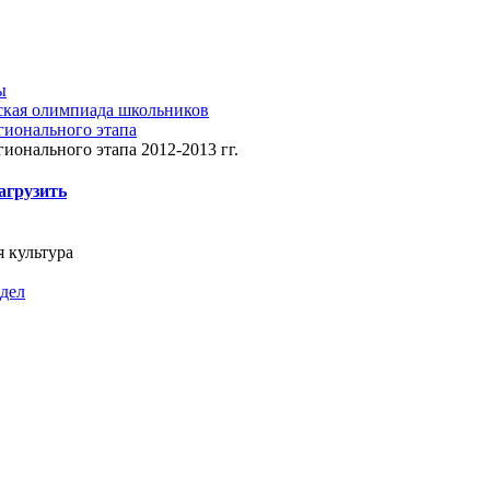
ы
ская олимпиада школьников
гионального этапа
гионального этапа 2012-2013 гг.
агрузить
 культура
здел