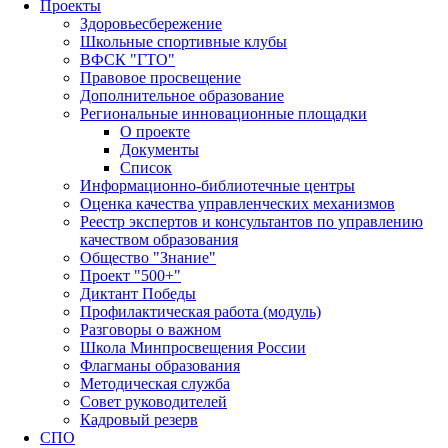
Проекты
Здоровьесбережение
Школьные спортивные клубы
ВФСК "ГТО"
Правовое просвещение
Дополнительное образование
Региональные инновационные площадки
О проекте
Документы
Список
Информационно-библиотечные центры
Оценка качества управленческих механизмов
Реестр экспертов и консультантов по управлению
качеством образования
Общество "Знание"
Проект "500+"
Диктант Победы
Профилактическая работа (модуль)
Разговоры о важном
Школа Минпросвещения России
Флагманы образования
Методическая служба
Совет руководителей
Кадровый резерв
СПО