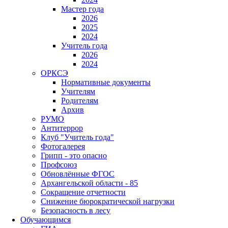
Мастер года
2026
2025
2024
Учитель года
2026
2024
ОРКСЭ
Нормативные документы
Учителям
Родителям
Архив
РУМО
Антитеррор
Клуб "Учитель года"
Фотогалерея
Грипп - это опасно
Профсоюз
Обновлённые ФГОС
Архангельской области - 85
Сокращение отчетности
Снижение бюрократической нагрузки
Безопасность в лесу
Обучающимся