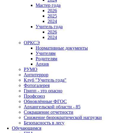
Мастер года
2026
2025
2024
Учитель года
2026
2024
ОРКСЭ
Нормативные документы
Учителям
Родителям
Архив
РУМО
Антитеррор
Клуб "Учитель года"
Фотогалерея
Грипп - это опасно
Профсоюз
Обновлённые ФГОС
Архангельской области - 85
Сокращение отчетности
Снижение бюрократической нагрузки
Безопасность в лесу
Обучающимся