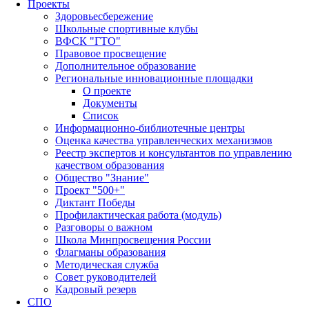
Проекты
Здоровьесбережение
Школьные спортивные клубы
ВФСК "ГТО"
Правовое просвещение
Дополнительное образование
Региональные инновационные площадки
О проекте
Документы
Список
Информационно-библиотечные центры
Оценка качества управленческих механизмов
Реестр экспертов и консультантов по управлению
качеством образования
Общество "Знание"
Проект "500+"
Диктант Победы
Профилактическая работа (модуль)
Разговоры о важном
Школа Минпросвещения России
Флагманы образования
Методическая служба
Совет руководителей
Кадровый резерв
СПО