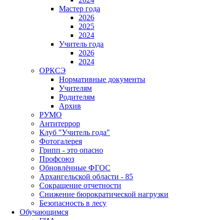
Мастер года
2026
2025
2024
Учитель года
2026
2024
ОРКСЭ
Нормативные документы
Учителям
Родителям
Архив
РУМО
Антитеррор
Клуб "Учитель года"
Фотогалерея
Грипп - это опасно
Профсоюз
Обновлённые ФГОС
Архангельской области - 85
Сокращение отчетности
Снижение бюрократической нагрузки
Безопасность в лесу
Обучающимся