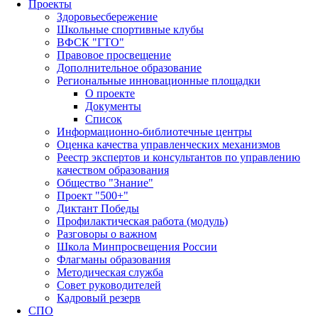
Проекты
Здоровьесбережение
Школьные спортивные клубы
ВФСК "ГТО"
Правовое просвещение
Дополнительное образование
Региональные инновационные площадки
О проекте
Документы
Список
Информационно-библиотечные центры
Оценка качества управленческих механизмов
Реестр экспертов и консультантов по управлению
качеством образования
Общество "Знание"
Проект "500+"
Диктант Победы
Профилактическая работа (модуль)
Разговоры о важном
Школа Минпросвещения России
Флагманы образования
Методическая служба
Совет руководителей
Кадровый резерв
СПО