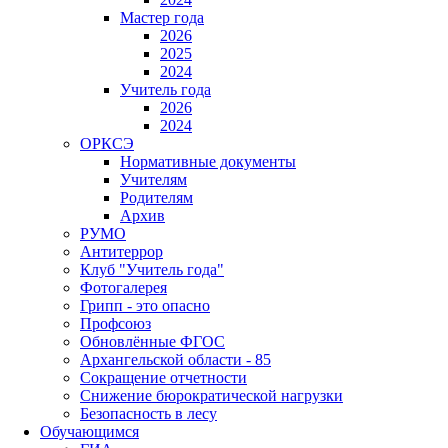
Мастер года
2026
2025
2024
Учитель года
2026
2024
ОРКСЭ
Нормативные документы
Учителям
Родителям
Архив
РУМО
Антитеррор
Клуб "Учитель года"
Фотогалерея
Грипп - это опасно
Профсоюз
Обновлённые ФГОС
Архангельской области - 85
Сокращение отчетности
Снижение бюрократической нагрузки
Безопасность в лесу
Обучающимся