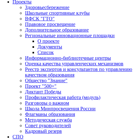
Проекты
Здоровьесбережение
Школьные спортивные клубы
ВФСК "ГТО"
Правовое просвещение
Дополнительное образование
Региональные инновационные площадки
О проекте
Документы
Список
Информационно-библиотечные центры
Оценка качества управленческих механизмов
Реестр экспертов и консультантов по управлению
качеством образования
Общество "Знание"
Проект "500+"
Диктант Победы
Профилактическая работа (модуль)
Разговоры о важном
Школа Минпросвещения России
Флагманы образования
Методическая служба
Совет руководителей
Кадровый резерв
СПО