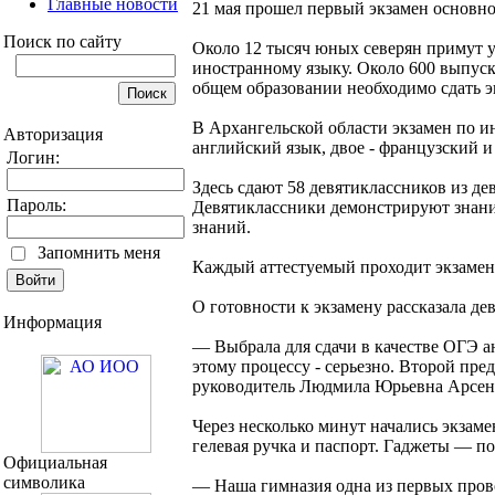
Главные новости
21 мая прошел первый экзамен основно
Поиск по сайту
Около 12 тысяч юных северян примут у
иностранному языку. Около 600 выпус
общем образовании необходимо сдать эк
В Архангельской области экзамен по и
Авторизация
английский язык, двое - французский и
Логин:
Здесь сдают 58 девятиклассников из дев
Пароль:
Девятиклассники демонстрируют знания
знаний.
Запомнить меня
Каждый аттестуемый проходит экзамен
О готовности к экзамену рассказала д
Информация
— Выбрала для сдачи в качестве ОГЭ а
этому процессу - серьезно. Второй пре
руководитель Людмила Юрьевна Арсенть
Через несколько минут начались экзаме
гелевая ручка и паспорт. Гаджеты — по
Официальная
символика
— Наша гимназия одна из первых пров