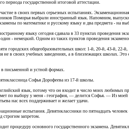
го периода государственной итоговой аттестации.
частие в своих первых серьезных испытаниях. Экзаменационная 
кников Поморья выбрали иностранный язык. Напомним, выпускни
замены по математике и русскому языку и два предмета - на вы
ностранному языку сегодня сдавала в 33 пунктах проведения экз
 один - немецкий. Одним из таких пунктов проведения экзаменов
яти городских общеобразовательных школ: 1-й, 20-й, 43-й, 22-й, 
 не в своих учебных заведениях, а в близлежащих школах. Это 
 в письменной и устной формах.
евятиклассница Софья Дорофеева из 17-й школы.
нглийский язык, потому что он входит в число моих любимых пр
дмет по выбору у меня - география, — делится Софья. — Из моей
ева нас всех поддерживает и желает удачи.
национные испытания. Девятиклассники по пятнадцать человек - 
д строгим запретом.
одит процедуру основного государственного экзамена. Девятик