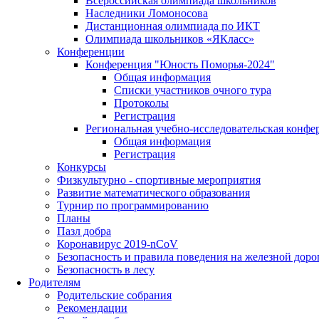
Всероссийская олимпиада школьников
Наследники Ломоносова
Дистанционная олимпиада по ИКТ
Олимпиада школьников «ЯКласс»
Конференции
Конференция "Юность Поморья-2024"
Общая информация
Списки участников очного тура
Протоколы
Регистрация
Региональная учебно-исследовательская конфе
Общая информация
Регистрация
Конкурсы
Физкультурно - спортивные мероприятия
Развитие математического образования
Турнир по программированию
Планы
Пазл добра
Коронавирус 2019-nCoV
Безопасность и правила поведения на железной доро
Безопасность в лесу
Родителям
Родительские собрания
Рекомендации