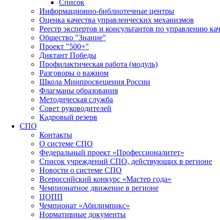
Список
Информационно-библиотечные центры
Оценка качества управленческих механизмов
Реестр экспертов и консультантов по управлению ка
Общество "Знание"
Проект "500+"
Диктант Победы
Профилактическая работа (модуль)
Разговоры о важном
Школа Минпросвещения России
Флагманы образования
Методическая служба
Совет руководителей
Кадровый резерв
СПО
Контакты
О системе СПО
Федеральный проект «Профессионалитет»
Список учреждений СПО, действующих в регионе
Новости о системе СПО
Всероссийский конкурс «Мастер года»
Чемпионатное движение в регионе
ЦОПП
Чемпионат «Абилимпикс»
Нормативные документы