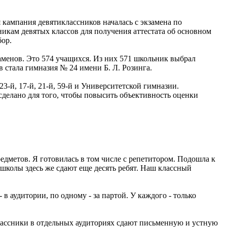
кампания девятиклассников началась с экзамена по
кам девятых классов для получения аттестата об основном
бор.
аменов. Это 574 учащихся. Из них 571 школьник выбрал
 стала гимназия № 24 имени Б. Л. Розинга.
23-й, 17-й, 21-й, 59-й и Университетской гимназии.
сделано для того, чтобы повысить объективность оценки
едметов. Я готовилась в том числе с репетитором. Подошла к
 школы здесь же сдают еще десять ребят. Наш классный
в аудитории, по одному - за партой. У каждого - только
лассники в отдельных аудиториях сдают письменную и устную