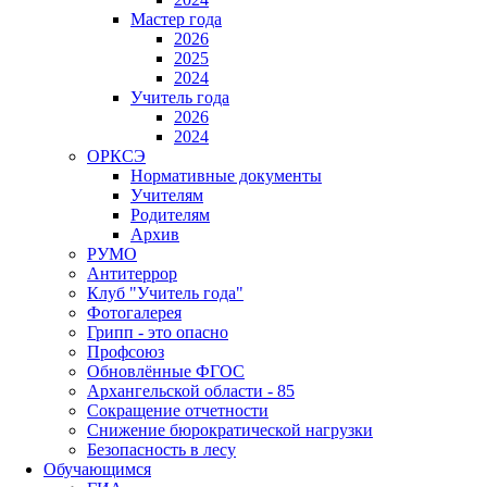
Мастер года
2026
2025
2024
Учитель года
2026
2024
ОРКСЭ
Нормативные документы
Учителям
Родителям
Архив
РУМО
Антитеррор
Клуб "Учитель года"
Фотогалерея
Грипп - это опасно
Профсоюз
Обновлённые ФГОС
Архангельской области - 85
Сокращение отчетности
Снижение бюрократической нагрузки
Безопасность в лесу
Обучающимся