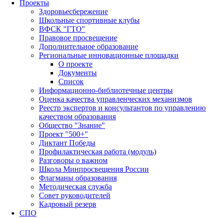
Проекты
Здоровьесбережение
Школьные спортивные клубы
ВФСК "ГТО"
Правовое просвещение
Дополнительное образование
Региональные инновационные площадки
О проекте
Документы
Список
Информационно-библиотечные центры
Оценка качества управленческих механизмов
Реестр экспертов и консультантов по управлению
качеством образования
Общество "Знание"
Проект "500+"
Диктант Победы
Профилактическая работа (модуль)
Разговоры о важном
Школа Минпросвещения России
Флагманы образования
Методическая служба
Совет руководителей
Кадровый резерв
СПО