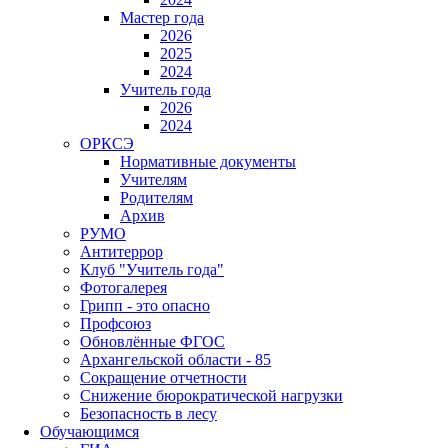
Мастер года
2026
2025
2024
Учитель года
2026
2024
ОРКСЭ
Нормативные документы
Учителям
Родителям
Архив
РУМО
Антитеррор
Клуб "Учитель года"
Фотогалерея
Грипп - это опасно
Профсоюз
Обновлённые ФГОС
Архангельской области - 85
Сокращение отчетности
Снижение бюрократической нагрузки
Безопасность в лесу
Обучающимся