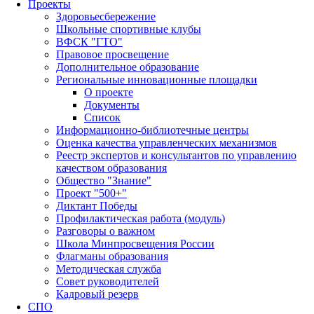
Проекты
Здоровьесбережение
Школьные спортивные клубы
ВФСК "ГТО"
Правовое просвещение
Дополнительное образование
Региональные инновационные площадки
О проекте
Документы
Список
Информационно-библиотечные центры
Оценка качества управленческих механизмов
Реестр экспертов и консультантов по управлению
качеством образования
Общество "Знание"
Проект "500+"
Диктант Победы
Профилактическая работа (модуль)
Разговоры о важном
Школа Минпросвещения России
Флагманы образования
Методическая служба
Совет руководителей
Кадровый резерв
СПО