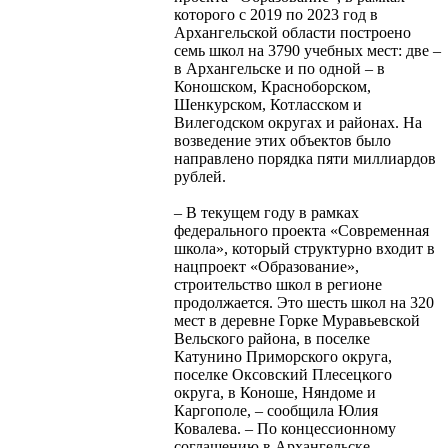
которого с 2019 по 2023 год в
Архангельской области построено
семь школ на 3790 учебных мест: две –
в Архангельске и по одной – в
Коношском, Красноборском,
Шенкурском, Котласском и
Вилегодском округах и районах. На
возведение этих объектов было
направлено порядка пяти миллиардов
рублей.
– В текущем году в рамках
федерального проекта «Современная
школа», который структурно входит в
нацпроект «Образование»,
строительство школ в регионе
продолжается. Это шесть школ на 320
мест в деревне Горке Муравьевской
Вельского района, в поселке
Катунино Приморского округа,
поселке Оксовский Плесецкого
округа, в Коноше, Няндоме и
Каргополе, – сообщила Юлия
Ковалева. – По концессионному
соглашению в Архангельске