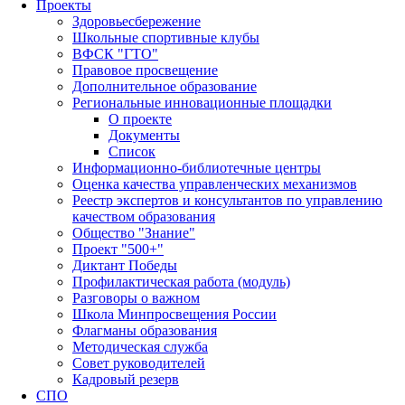
Проекты
Здоровьесбережение
Школьные спортивные клубы
ВФСК "ГТО"
Правовое просвещение
Дополнительное образование
Региональные инновационные площадки
О проекте
Документы
Список
Информационно-библиотечные центры
Оценка качества управленческих механизмов
Реестр экспертов и консультантов по управлению
качеством образования
Общество "Знание"
Проект "500+"
Диктант Победы
Профилактическая работа (модуль)
Разговоры о важном
Школа Минпросвещения России
Флагманы образования
Методическая служба
Совет руководителей
Кадровый резерв
СПО