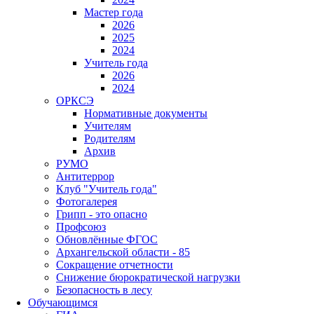
Мастер года
2026
2025
2024
Учитель года
2026
2024
ОРКСЭ
Нормативные документы
Учителям
Родителям
Архив
РУМО
Антитеррор
Клуб "Учитель года"
Фотогалерея
Грипп - это опасно
Профсоюз
Обновлённые ФГОС
Архангельской области - 85
Сокращение отчетности
Снижение бюрократической нагрузки
Безопасность в лесу
Обучающимся