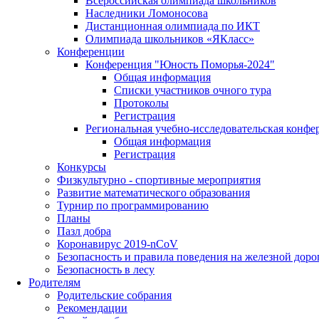
Всероссийская олимпиада школьников
Наследники Ломоносова
Дистанционная олимпиада по ИКТ
Олимпиада школьников «ЯКласс»
Конференции
Конференция "Юность Поморья-2024"
Общая информация
Списки участников очного тура
Протоколы
Регистрация
Региональная учебно-исследовательская конфе
Общая информация
Регистрация
Конкурсы
Физкультурно - спортивные мероприятия
Развитие математического образования
Турнир по программированию
Планы
Пазл добра
Коронавирус 2019-nCoV
Безопасность и правила поведения на железной доро
Безопасность в лесу
Родителям
Родительские собрания
Рекомендации