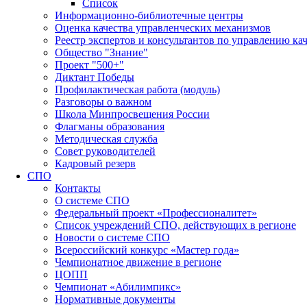
Список
Информационно-библиотечные центры
Оценка качества управленческих механизмов
Реестр экспертов и консультантов по управлению ка
Общество "Знание"
Проект "500+"
Диктант Победы
Профилактическая работа (модуль)
Разговоры о важном
Школа Минпросвещения России
Флагманы образования
Методическая служба
Совет руководителей
Кадровый резерв
СПО
Контакты
О системе СПО
Федеральный проект «Профессионалитет»
Список учреждений СПО, действующих в регионе
Новости о системе СПО
Всероссийский конкурс «Мастер года»
Чемпионатное движение в регионе
ЦОПП
Чемпионат «Абилимпикс»
Нормативные документы