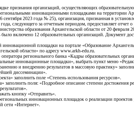
ядке признания организаций, осуществляющих образовательную 
 региональными инновационными площадками на территории Арх
 6 сентября 2023 года № 25), организация, признанная в устан
я года, следующего за отчетным периодом, предоставляет отчет о
инистерства образования Архангельской области от 20 февраля 
 было включено 12 образовательных организаций. Документ дос
й инновационной площадки на портале «Образование Архангель
гельской области» по адресу www.arkh-edu.ru.
ю оператора регионального банка «Кадры образовательных орган
нальные инновационные площадки», выбрать пункт меню «Редакт
ранению и внедрению результатов в массовую практику» запол
нейшей диссеминации».
оекта» заполнить поле «Степень использования ресурсов».
та» заполнить поля: «Подробное описание степени достижения ре
результатов».
ажать кнопку «Отправить».
региональных инновационных площадок о реализации проектов 
 сети «Интернет».