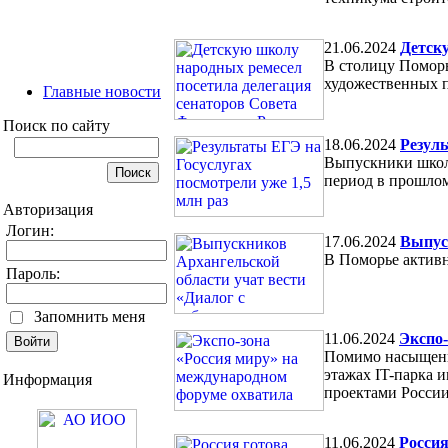
21.06.2024
Детск
В столицу Помор
художественных п
Главные новости
Поиск по сайту
18.06.2024
Резуль
Выпускники школ 
период в прошлом
Авторизация
Логин:
17.06.2024
Выпуск
В Поморье активн
Пароль:
Запомнить меня
11.06.2024
Экспо-
Помимо насыщенно
этажах IT-парка 
Информация
проектами России
11.06.2024
Россия