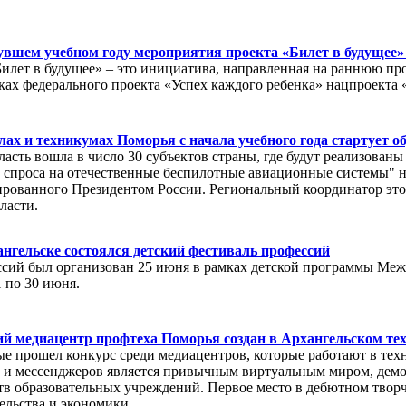
увшем учебном году мероприятия проекта «Билет в будущее»
илет в будущее» – это инициатива, направленная на раннюю п
мках федерального проекта «Успех каждого ребенка» нацпроекта 
ах и техникумах Поморья с начала учебного года стартует 
ласть вошла в число 30 субъектов страны, где будут реализован
 спроса на отечественные беспилотные авиационные системы" 
рованного Президентом России. Региональный координатор эт
ласти.
нгельске состоялся детский фестиваль профессий
сий был организован 25 июня в рамках детской программы Меж
1 по 30 июня.
й медиацентр профтеха Поморья создан в Архангельском тех
е прошел конкурс среди медиацентров, которые работают в техн
 и мессенджеров является привычным виртуальным миром, демо
в образовательных учреждений. Первое место в дебютном творч
ельства и экономики.