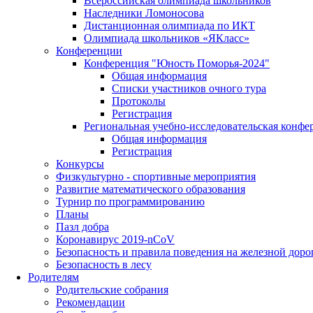
Всероссийская олимпиада школьников
Наследники Ломоносова
Дистанционная олимпиада по ИКТ
Олимпиада школьников «ЯКласс»
Конференции
Конференция "Юность Поморья-2024"
Общая информация
Списки участников очного тура
Протоколы
Регистрация
Региональная учебно-исследовательская конфе
Общая информация
Регистрация
Конкурсы
Физкультурно - спортивные мероприятия
Развитие математического образования
Турнир по программированию
Планы
Пазл добра
Коронавирус 2019-nCoV
Безопасность и правила поведения на железной доро
Безопасность в лесу
Родителям
Родительские собрания
Рекомендации