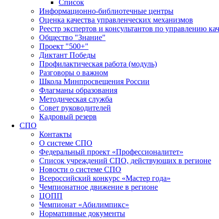
Список
Информационно-библиотечные центры
Оценка качества управленческих механизмов
Реестр экспертов и консультантов по управлению ка
Общество "Знание"
Проект "500+"
Диктант Победы
Профилактическая работа (модуль)
Разговоры о важном
Школа Минпросвещения России
Флагманы образования
Методическая служба
Совет руководителей
Кадровый резерв
СПО
Контакты
О системе СПО
Федеральный проект «Профессионалитет»
Список учреждений СПО, действующих в регионе
Новости о системе СПО
Всероссийский конкурс «Мастер года»
Чемпионатное движение в регионе
ЦОПП
Чемпионат «Абилимпикс»
Нормативные документы