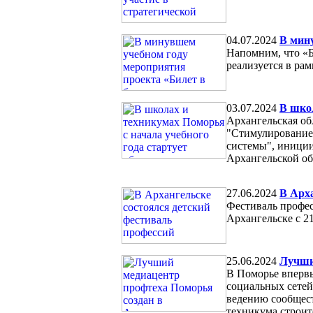
04.07.2024
В мин
Напомним, что «Б
реализуется в ра
03.07.2024
В школ
Архангельская об
"Стимулирование
системы", иниции
Архангельской об
27.06.2024
В Арха
Фестиваль профес
Архангельске с 2
25.06.2024
Лучши
В Поморье впервы
социальных сетей
ведению сообщест
техникума строит