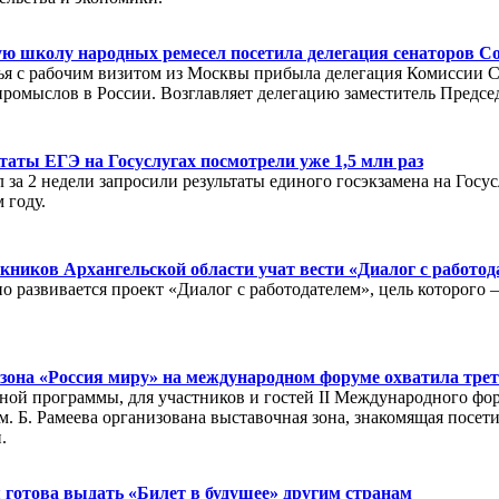
ую школу народных ремесел посетила делегация сенаторов С
ья с рабочим визитом из Москвы прибыла делегация Комиссии 
ромыслов в России. Возглавляет делегацию заместитель Предсе
таты ЕГЭ на Госуслугах посмотрели уже 1,5 млн раз
за 2 недели запросили результаты единого госэкзамена на Госусл
 году.
ников Архангельской области учат вести «Диалог с работод
о развивается проект «Диалог с работодателем», цель которого 
зона «Россия миру» на международном форуме охватила тре
й программы, для участников и гостей II Международного фор
им. Б. Рамеева организована выставочная зона, знакомящая пос
.
 готова выдать «Билет в будущее» другим странам