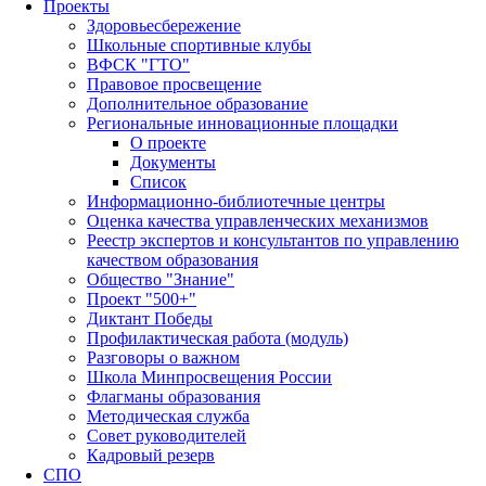
Проекты
Здоровьесбережение
Школьные спортивные клубы
ВФСК "ГТО"
Правовое просвещение
Дополнительное образование
Региональные инновационные площадки
О проекте
Документы
Список
Информационно-библиотечные центры
Оценка качества управленческих механизмов
Реестр экспертов и консультантов по управлению
качеством образования
Общество "Знание"
Проект "500+"
Диктант Победы
Профилактическая работа (модуль)
Разговоры о важном
Школа Минпросвещения России
Флагманы образования
Методическая служба
Совет руководителей
Кадровый резерв
СПО