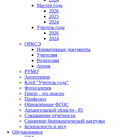
Мастер года
2026
2025
2024
Учитель года
2026
2024
ОРКСЭ
Нормативные документы
Учителям
Родителям
Архив
РУМО
Антитеррор
Клуб "Учитель года"
Фотогалерея
Грипп - это опасно
Профсоюз
Обновлённые ФГОС
Архангельской области - 85
Сокращение отчетности
Снижение бюрократической нагрузки
Безопасность в лесу
Обучающимся