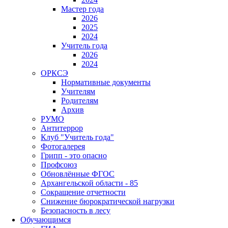
Мастер года
2026
2025
2024
Учитель года
2026
2024
ОРКСЭ
Нормативные документы
Учителям
Родителям
Архив
РУМО
Антитеррор
Клуб "Учитель года"
Фотогалерея
Грипп - это опасно
Профсоюз
Обновлённые ФГОС
Архангельской области - 85
Сокращение отчетности
Снижение бюрократической нагрузки
Безопасность в лесу
Обучающимся