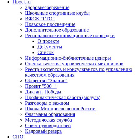
Проекты
Здоровьесбережение
Школьные спортивные клубы
ВФСК "ГТО"
Правовое просвещение
Дополнительное образование
Региональные инновационные площадки
О проекте
Документы
Список
Информационно-библиотечные центры
Оценка качества управленческих механизмов
Реестр экспертов и консультантов по управлению
качеством образования
Общество "Знание"
Проект "500+"
Диктант Победы
Профилактическая работа (модуль)
Разговоры о важном
Школа Минпросвещения России
Флагманы образования
Методическая служба
Совет руководителей
Кадровый резерв
СПО