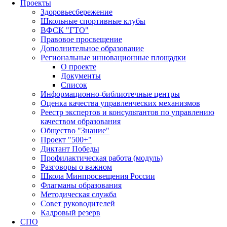
Проекты
Здоровьесбережение
Школьные спортивные клубы
ВФСК "ГТО"
Правовое просвещение
Дополнительное образование
Региональные инновационные площадки
О проекте
Документы
Список
Информационно-библиотечные центры
Оценка качества управленческих механизмов
Реестр экспертов и консультантов по управлению
качеством образования
Общество "Знание"
Проект "500+"
Диктант Победы
Профилактическая работа (модуль)
Разговоры о важном
Школа Минпросвещения России
Флагманы образования
Методическая служба
Совет руководителей
Кадровый резерв
СПО