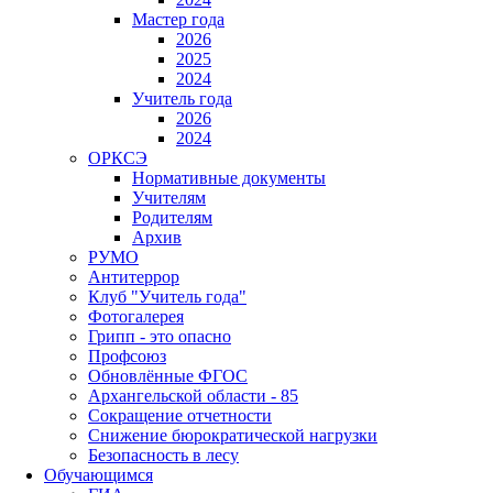
Мастер года
2026
2025
2024
Учитель года
2026
2024
ОРКСЭ
Нормативные документы
Учителям
Родителям
Архив
РУМО
Антитеррор
Клуб "Учитель года"
Фотогалерея
Грипп - это опасно
Профсоюз
Обновлённые ФГОС
Архангельской области - 85
Сокращение отчетности
Снижение бюрократической нагрузки
Безопасность в лесу
Обучающимся