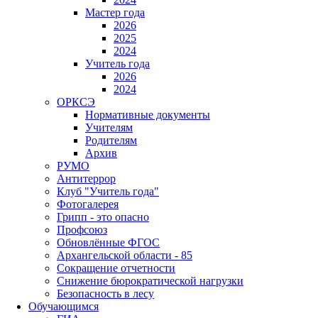
Мастер года
2026
2025
2024
Учитель года
2026
2024
ОРКСЭ
Нормативные документы
Учителям
Родителям
Архив
РУМО
Антитеррор
Клуб "Учитель года"
Фотогалерея
Грипп - это опасно
Профсоюз
Обновлённые ФГОС
Архангельской области - 85
Сокращение отчетности
Снижение бюрократической нагрузки
Безопасность в лесу
Обучающимся