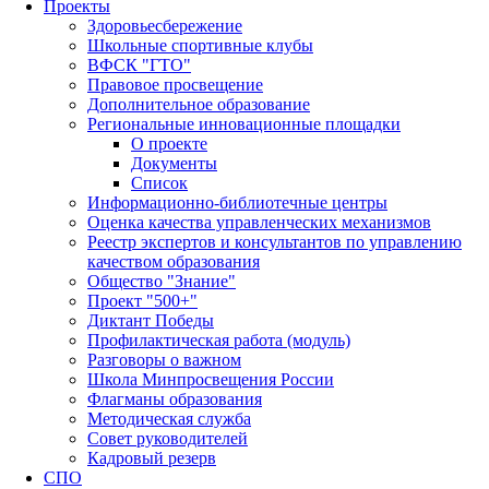
Проекты
Здоровьесбережение
Школьные спортивные клубы
ВФСК "ГТО"
Правовое просвещение
Дополнительное образование
Региональные инновационные площадки
О проекте
Документы
Список
Информационно-библиотечные центры
Оценка качества управленческих механизмов
Реестр экспертов и консультантов по управлению
качеством образования
Общество "Знание"
Проект "500+"
Диктант Победы
Профилактическая работа (модуль)
Разговоры о важном
Школа Минпросвещения России
Флагманы образования
Методическая служба
Совет руководителей
Кадровый резерв
СПО