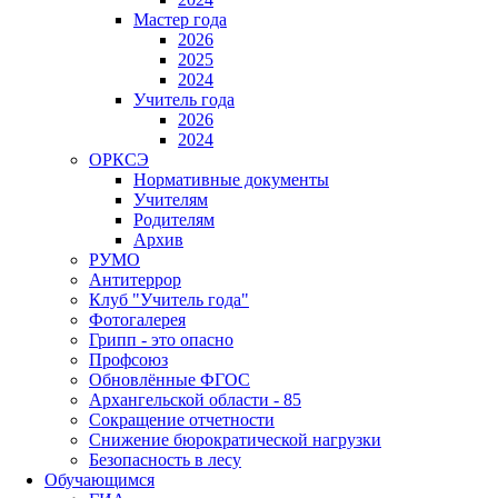
Мастер года
2026
2025
2024
Учитель года
2026
2024
ОРКСЭ
Нормативные документы
Учителям
Родителям
Архив
РУМО
Антитеррор
Клуб "Учитель года"
Фотогалерея
Грипп - это опасно
Профсоюз
Обновлённые ФГОС
Архангельской области - 85
Сокращение отчетности
Снижение бюрократической нагрузки
Безопасность в лесу
Обучающимся