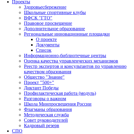
Проекты
Здоровьесбережение
Школьные спортивные клубы
ВФСК "ГТО"
Правовое просвещение
Дополнительное образование
Региональные инновационные площадки
О проекте
Документы
Список
Информационно-библиотечные центры
Оценка качества управленческих механизмов
Реестр экспертов и консультантов по управлению
качеством образования
Общество "Знание"
Проект "500+"
Диктант Победы
Профилактическая работа (модуль)
Разговоры о важном
Школа Минпросвещения России
Флагманы образования
Методическая служба
Совет руководителей
Кадровый резерв
СПО