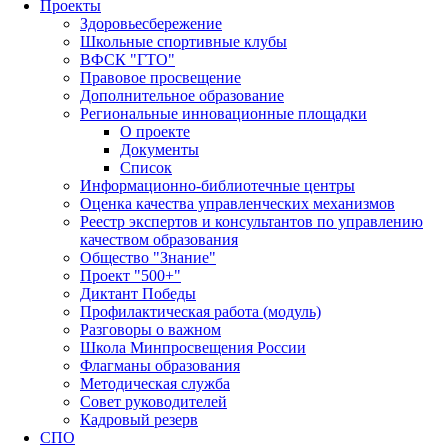
Проекты
Здоровьесбережение
Школьные спортивные клубы
ВФСК "ГТО"
Правовое просвещение
Дополнительное образование
Региональные инновационные площадки
О проекте
Документы
Список
Информационно-библиотечные центры
Оценка качества управленческих механизмов
Реестр экспертов и консультантов по управлению
качеством образования
Общество "Знание"
Проект "500+"
Диктант Победы
Профилактическая работа (модуль)
Разговоры о важном
Школа Минпросвещения России
Флагманы образования
Методическая служба
Совет руководителей
Кадровый резерв
СПО