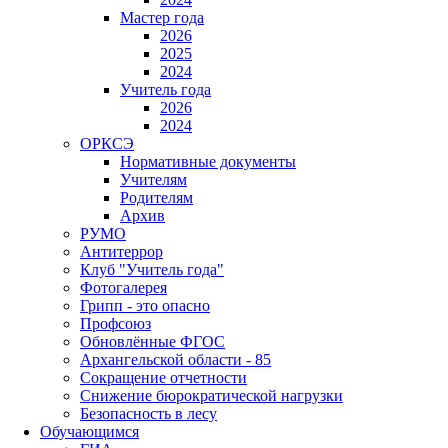
Мастер года
2026
2025
2024
Учитель года
2026
2024
ОРКСЭ
Нормативные документы
Учителям
Родителям
Архив
РУМО
Антитеррор
Клуб "Учитель года"
Фотогалерея
Грипп - это опасно
Профсоюз
Обновлённые ФГОС
Архангельской области - 85
Сокращение отчетности
Снижение бюрократической нагрузки
Безопасность в лесу
Обучающимся