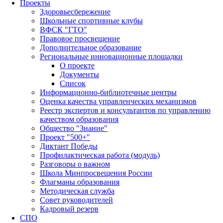
Проекты
Здоровьесбережение
Школьные спортивные клубы
ВФСК "ГТО"
Правовое просвещение
Дополнительное образование
Региональные инновационные площадки
О проекте
Документы
Список
Информационно-библиотечные центры
Оценка качества управленческих механизмов
Реестр экспертов и консультантов по управлению
качеством образования
Общество "Знание"
Проект "500+"
Диктант Победы
Профилактическая работа (модуль)
Разговоры о важном
Школа Минпросвещения России
Флагманы образования
Методическая служба
Совет руководителей
Кадровый резерв
СПО