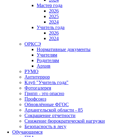
Мастер года
2026
2025
2024
Учитель года
2026
2024
ОРКСЭ
Нормативные документы
Учителям
Родителям
Архив
РУМО
Антитеррор
Клуб "Учитель года"
Фотогалерея
Грипп - это опасно
Профсоюз
Обновлённые ФГОС
Архангельской области - 85
Сокращение отчетности
Снижение бюрократической нагрузки
Безопасность в лесу
Обучающимся