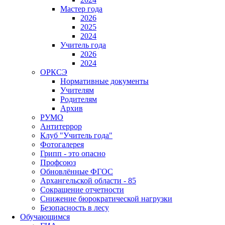
Мастер года
2026
2025
2024
Учитель года
2026
2024
ОРКСЭ
Нормативные документы
Учителям
Родителям
Архив
РУМО
Антитеррор
Клуб "Учитель года"
Фотогалерея
Грипп - это опасно
Профсоюз
Обновлённые ФГОС
Архангельской области - 85
Сокращение отчетности
Снижение бюрократической нагрузки
Безопасность в лесу
Обучающимся