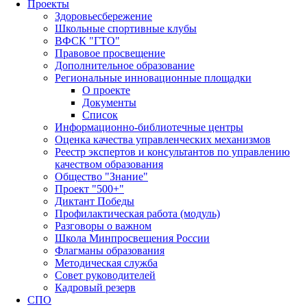
Проекты
Здоровьесбережение
Школьные спортивные клубы
ВФСК "ГТО"
Правовое просвещение
Дополнительное образование
Региональные инновационные площадки
О проекте
Документы
Список
Информационно-библиотечные центры
Оценка качества управленческих механизмов
Реестр экспертов и консультантов по управлению
качеством образования
Общество "Знание"
Проект "500+"
Диктант Победы
Профилактическая работа (модуль)
Разговоры о важном
Школа Минпросвещения России
Флагманы образования
Методическая служба
Совет руководителей
Кадровый резерв
СПО