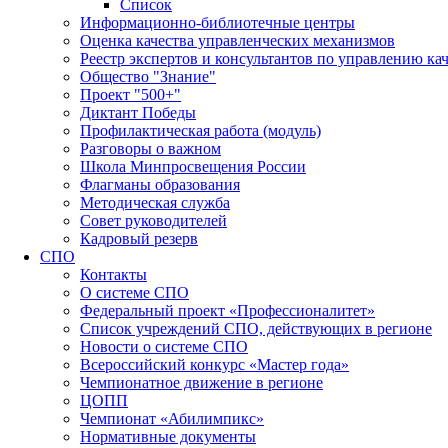
Список
Информационно-библиотечные центры
Оценка качества управленческих механизмов
Реестр экспертов и консультантов по управлению ка
Общество "Знание"
Проект "500+"
Диктант Победы
Профилактическая работа (модуль)
Разговоры о важном
Школа Минпросвещения России
Флагманы образования
Методическая служба
Совет руководителей
Кадровый резерв
СПО
Контакты
О системе СПО
Федеральный проект «Профессионалитет»
Список учреждений СПО, действующих в регионе
Новости о системе СПО
Всероссийский конкурс «Мастер года»
Чемпионатное движение в регионе
ЦОПП
Чемпионат «Абилимпикс»
Нормативные документы