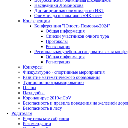
Всероссийская олимпиада школьников
Наследники Ломоносова
Дистанционная олимпиада по ИКТ
Олимпиада школьников «ЯКласс»
Конференции
Конференция "Юность Поморья-2024"
Общая информация
Списки участников очного тура
Протоколы
Регистрация
Региональная учебно-исследовательская конфе
Общая информация
Регистрация
Конкурсы
Физкультурно - спортивные мероприятия
Развитие математического образования
Турнир по программированию
Планы
Пазл добра
Коронавирус 2019-nCoV
Безопасность и правила поведения на железной доро
Безопасность в лесу
Родителям
Родительские собрания
Рекомендации