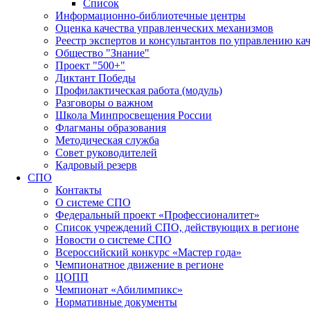
Список
Информационно-библиотечные центры
Оценка качества управленческих механизмов
Реестр экспертов и консультантов по управлению ка
Общество "Знание"
Проект "500+"
Диктант Победы
Профилактическая работа (модуль)
Разговоры о важном
Школа Минпросвещения России
Флагманы образования
Методическая служба
Совет руководителей
Кадровый резерв
СПО
Контакты
О системе СПО
Федеральный проект «Профессионалитет»
Список учреждений СПО, действующих в регионе
Новости о системе СПО
Всероссийский конкурс «Мастер года»
Чемпионатное движение в регионе
ЦОПП
Чемпионат «Абилимпикс»
Нормативные документы