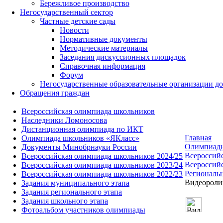
Бережливое производство
Негосударственный сектор
Частные детские сады
Новости
Нормативные документы
Методические материалы
Заседания дискуссионных площадок
Справочная информация
Форум
Негосударственные образовательные организации д
Обращения граждан
Всероссийская олимпиада школьников
Наследники Ломоносова
Дистанционная олимпиада по ИКТ
Главная
Олимпиада школьников «ЯКласс»
Олимпиад
Документы Минобрнауки России
Всероссий
Всероссийская олимпиада школьников 2024/25
Всероссий
Всероссийская олимпиада школьников 2023/24
Региональ
Всероссийская олимпиада школьников 2022/23
Видеороли
Задания муниципального этапа
Задания регионального этапа
Задания школьного этапа
Фотоальбом участников олимпиады