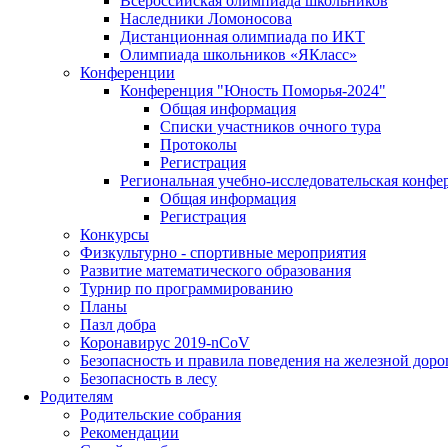
Всероссийская олимпиада школьников
Наследники Ломоносова
Дистанционная олимпиада по ИКТ
Олимпиада школьников «ЯКласс»
Конференции
Конференция "Юность Поморья-2024"
Общая информация
Списки участников очного тура
Протоколы
Регистрация
Региональная учебно-исследовательская конфе
Общая информация
Регистрация
Конкурсы
Физкультурно - спортивные мероприятия
Развитие математического образования
Турнир по программированию
Планы
Пазл добра
Коронавирус 2019-nCoV
Безопасность и правила поведения на железной доро
Безопасность в лесу
Родителям
Родительские собрания
Рекомендации