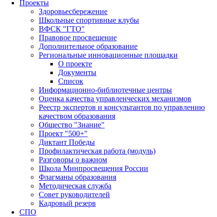
Проекты
Здоровьесбережение
Школьные спортивные клубы
ВФСК "ГТО"
Правовое просвещение
Дополнительное образование
Региональные инновационные площадки
О проекте
Документы
Список
Информационно-библиотечные центры
Оценка качества управленческих механизмов
Реестр экспертов и консультантов по управлению
качеством образования
Общество "Знание"
Проект "500+"
Диктант Победы
Профилактическая работа (модуль)
Разговоры о важном
Школа Минпросвещения России
Флагманы образования
Методическая служба
Совет руководителей
Кадровый резерв
СПО