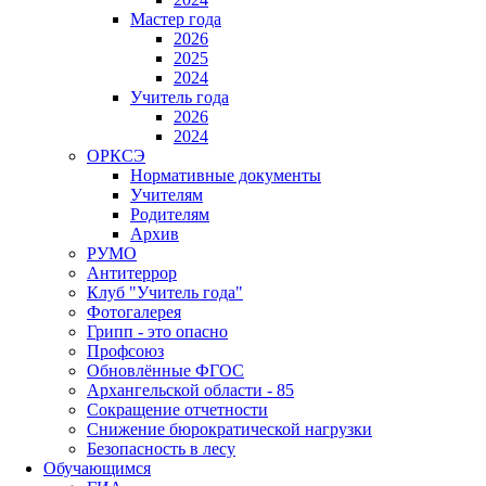
Мастер года
2026
2025
2024
Учитель года
2026
2024
ОРКСЭ
Нормативные документы
Учителям
Родителям
Архив
РУМО
Антитеррор
Клуб "Учитель года"
Фотогалерея
Грипп - это опасно
Профсоюз
Обновлённые ФГОС
Архангельской области - 85
Сокращение отчетности
Снижение бюрократической нагрузки
Безопасность в лесу
Обучающимся