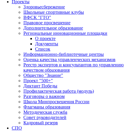
Проекты
Здоровьесбережение
Школьные спортивные клубы
ВФСК "ГТО"
Правовое просвещение
Дополнительное образование
Региональные инновационные площадки
О проекте
Документы
Список
Информационно-библиотечные центры
Оценка качества управленческих механизмов
Реестр экспертов и консультантов по управлению
качеством образования
Общество "Знание"
Проект "500+"
Диктант Победы
Профилактическая работа (модуль)
Разговоры о важном
Школа Минпросвещения России
Флагманы образования
Методическая служба
Совет руководителей
Кадровый резерв
СПО