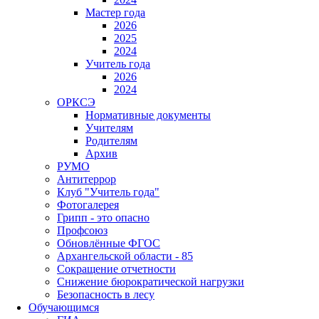
Мастер года
2026
2025
2024
Учитель года
2026
2024
ОРКСЭ
Нормативные документы
Учителям
Родителям
Архив
РУМО
Антитеррор
Клуб "Учитель года"
Фотогалерея
Грипп - это опасно
Профсоюз
Обновлённые ФГОС
Архангельской области - 85
Сокращение отчетности
Снижение бюрократической нагрузки
Безопасность в лесу
Обучающимся