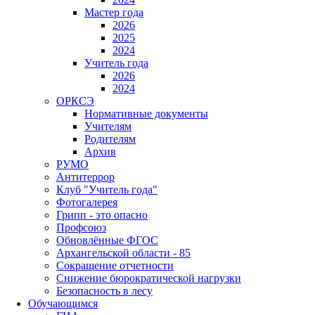
Мастер года
2026
2025
2024
Учитель года
2026
2024
ОРКСЭ
Нормативные документы
Учителям
Родителям
Архив
РУМО
Антитеррор
Клуб "Учитель года"
Фотогалерея
Грипп - это опасно
Профсоюз
Обновлённые ФГОС
Архангельской области - 85
Сокращение отчетности
Снижение бюрократической нагрузки
Безопасность в лесу
Обучающимся