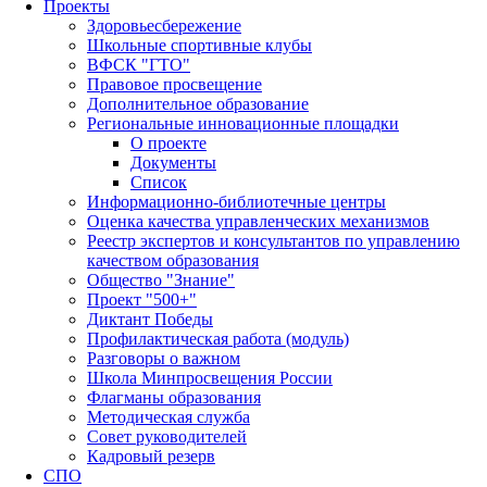
Проекты
Здоровьесбережение
Школьные спортивные клубы
ВФСК "ГТО"
Правовое просвещение
Дополнительное образование
Региональные инновационные площадки
О проекте
Документы
Список
Информационно-библиотечные центры
Оценка качества управленческих механизмов
Реестр экспертов и консультантов по управлению
качеством образования
Общество "Знание"
Проект "500+"
Диктант Победы
Профилактическая работа (модуль)
Разговоры о важном
Школа Минпросвещения России
Флагманы образования
Методическая служба
Совет руководителей
Кадровый резерв
СПО