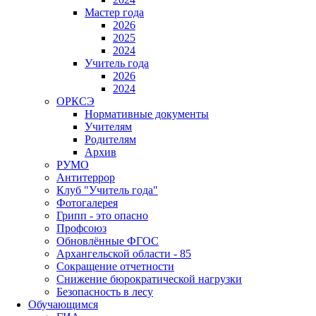
Мастер года
2026
2025
2024
Учитель года
2026
2024
ОРКСЭ
Нормативные документы
Учителям
Родителям
Архив
РУМО
Антитеррор
Клуб "Учитель года"
Фотогалерея
Грипп - это опасно
Профсоюз
Обновлённые ФГОС
Архангельской области - 85
Сокращение отчетности
Снижение бюрократической нагрузки
Безопасность в лесу
Обучающимся