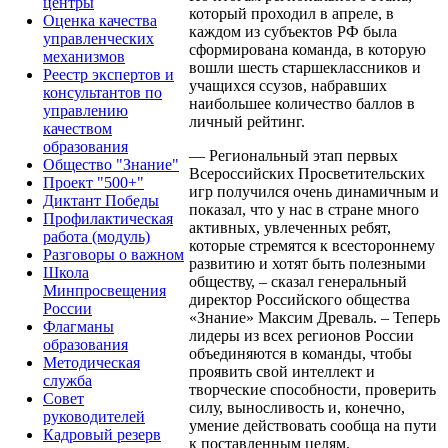
центры
который проходил в апреле, в
Оценка качества
каждом из субъектов РФ была
управленческих
сформирована команда, в которую
механизмов
вошли шесть старшеклассников и
Реестр экспертов и
учащихся ссузов, набравших
консультантов по
наибольшее количество баллов в
управлению
личный рейтинг.
качеством
образования
— Региональный этап первых
Общество "Знание"
Всероссийских Просветительских
Проект "500+"
игр получился очень динамичным и
Диктант Победы
показал, что у нас в стране много
Профилактическая
активных, увлеченных ребят,
работа (модуль)
которые стремятся к всестороннему
Разговоры о важном
развитию и хотят быть полезными
Школа
обществу, – сказал генеральный
Минпросвещения
директор Российского общества
России
«Знание» Максим Древаль. – Теперь
Флагманы
лидеры из всех регионов России
образования
объединяются в команды, чтобы
Методическая
проявить свой интеллект и
служба
творческие способности, проверить
Совет
силу, выносливость и, конечно,
руководителей
умение действовать сообща на пути
Кадровый резерв
к поставленным целям.