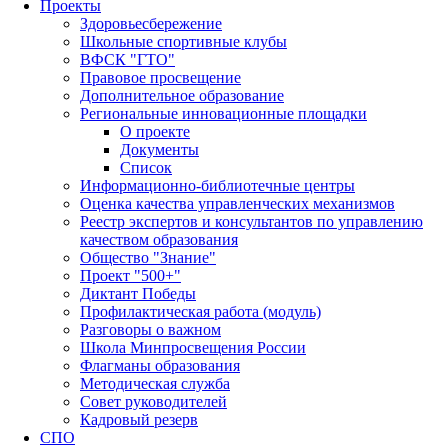
Проекты
Здоровьесбережение
Школьные спортивные клубы
ВФСК "ГТО"
Правовое просвещение
Дополнительное образование
Региональные инновационные площадки
О проекте
Документы
Список
Информационно-библиотечные центры
Оценка качества управленческих механизмов
Реестр экспертов и консультантов по управлению
качеством образования
Общество "Знание"
Проект "500+"
Диктант Победы
Профилактическая работа (модуль)
Разговоры о важном
Школа Минпросвещения России
Флагманы образования
Методическая служба
Совет руководителей
Кадровый резерв
СПО