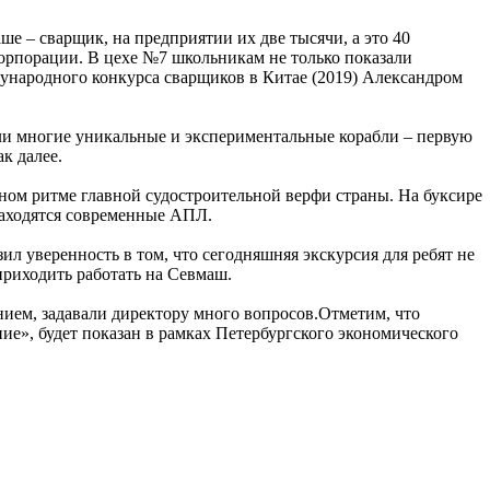
е – сварщик, на предприятии их две тысячи, а это 40
орпорации. В цехе №7 школьникам не только показали
дународного конкурса сварщиков в Китае (2019) Александром
или многие уникальные и экспериментальные корабли – первую
к далее.
ом ритме главной судостроительной верфи страны. На буксире
находятся современные АПЛ.
л уверенность в том, что сегодняшняя экскурсия для ребят не
приходить работать на Севмаш.
нием, задавали директору много вопросов.Отметим, что
е», будет показан в рамках Петербургского экономического