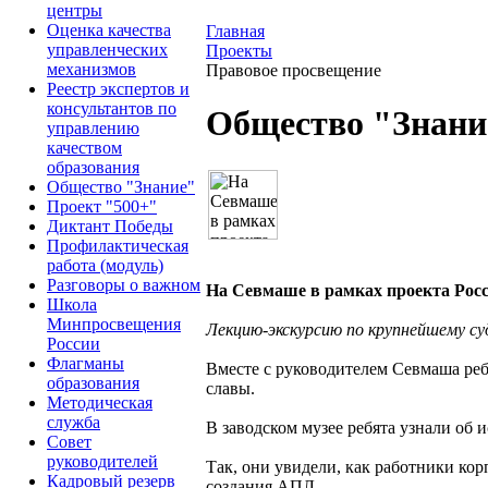
центры
Оценка качества
Главная
управленческих
Проекты
механизмов
Правовое просвещение
Реестр экспертов и
консультантов по
Общество "Знани
управлению
качеством
образования
Общество "Знание"
Проект "500+"
Диктант Победы
Профилактическая
работа (модуль)
Разговоры о важном
На Севмаше в рамках проекта Рос
Школа
Минпросвещения
Лекцию-экскурсию по крупнейшему с
России
Флагманы
Вместе с руководителем Севмаша ре
образования
славы.
Методическая
служба
В заводском музее ребята узнали об 
Совет
руководителей
Так, они увидели, как работники ко
Кадровый резерв
создания АПЛ.