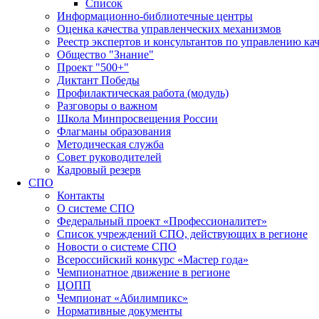
Список
Информационно-библиотечные центры
Оценка качества управленческих механизмов
Реестр экспертов и консультантов по управлению ка
Общество "Знание"
Проект "500+"
Диктант Победы
Профилактическая работа (модуль)
Разговоры о важном
Школа Минпросвещения России
Флагманы образования
Методическая служба
Совет руководителей
Кадровый резерв
СПО
Контакты
О системе СПО
Федеральный проект «Профессионалитет»
Список учреждений СПО, действующих в регионе
Новости о системе СПО
Всероссийский конкурс «Мастер года»
Чемпионатное движение в регионе
ЦОПП
Чемпионат «Абилимпикс»
Нормативные документы