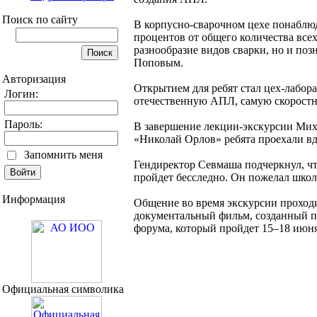
Поиск по сайту
В корпусно-сварочном цехе понаблюд
процентов от общего количества все
разнообразие видов сварки, но и по
Поповым.
Авторизация
Открытием для ребят стал цех-лабор
Логин:
отечественную АПЛ, самую скоростн
Пароль:
В завершение лекции-экскурсии Мих
«Николай Орлов» ребята проехали в
Запомнить меня
Гендиректор Севмаша подчеркнул, что
пройдет бесследно. Он пожелал школ
Информация
Общение во время экскурсии проходи
документальный фильм, созданный по
форума, который пройдет 15–18 июн
Официальная символика