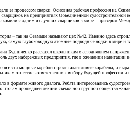
али за процессом сварки. Основная рабочая профессия на Севмаш
х сварщиков на предприятиях Объединенной судостроительной к
знакомили с одним из лучших сварщиков в мире – призером Меж
атория – так на Севмаше называют цех №42. Именно здесь стро
ую, самую глубоководную атомные подводные лодки в мире и та
аил Будниченко рассказал школьникам о сегодняшнем напряженн
доль двух набережных предприятия, где в ожидании навигации 
 все эти мощные корабли строят талантливые корабелы, и вырази
ьникам отнестись ответственно к выбору будущей профессии и 
ло в формате живого диалога. Ребята интересовались судострое
 итогам прошедшей лекции съемочной группой общества «Знани
я.