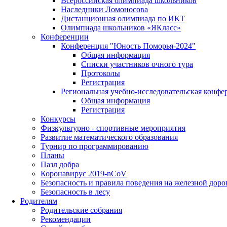
Всероссийская олимпиада школьников
Наследники Ломоносова
Дистанционная олимпиада по ИКТ
Олимпиада школьников «ЯКласс»
Конференции
Конференция "Юность Поморья-2024"
Общая информация
Списки участников очного тура
Протоколы
Регистрация
Региональная учебно-исследовательская конфе
Общая информация
Регистрация
Конкурсы
Физкультурно - спортивные мероприятия
Развитие математического образования
Турнир по программированию
Планы
Пазл добра
Коронавирус 2019-nCoV
Безопасность и правила поведения на железной доро
Безопасность в лесу
Родителям
Родительские собрания
Рекомендации