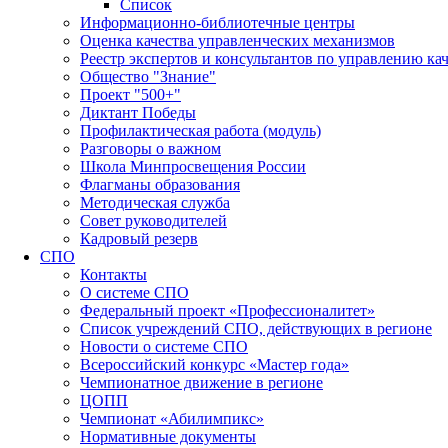
Список
Информационно-библиотечные центры
Оценка качества управленческих механизмов
Реестр экспертов и консультантов по управлению ка
Общество "Знание"
Проект "500+"
Диктант Победы
Профилактическая работа (модуль)
Разговоры о важном
Школа Минпросвещения России
Флагманы образования
Методическая служба
Совет руководителей
Кадровый резерв
СПО
Контакты
О системе СПО
Федеральный проект «Профессионалитет»
Список учреждений СПО, действующих в регионе
Новости о системе СПО
Всероссийский конкурс «Мастер года»
Чемпионатное движение в регионе
ЦОПП
Чемпионат «Абилимпикс»
Нормативные документы