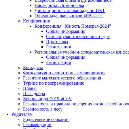
Всероссийская олимпиада школьников
Наследники Ломоносова
Дистанционная олимпиада по ИКТ
Олимпиада школьников «ЯКласс»
Конференции
Конференция "Юность Поморья-2024"
Общая информация
Списки участников очного тура
Протоколы
Регистрация
Региональная учебно-исследовательская конфе
Общая информация
Регистрация
Конкурсы
Физкультурно - спортивные мероприятия
Развитие математического образования
Турнир по программированию
Планы
Пазл добра
Коронавирус 2019-nCoV
Безопасность и правила поведения на железной доро
Безопасность в лесу
Родителям
Родительские собрания
Рекомендации