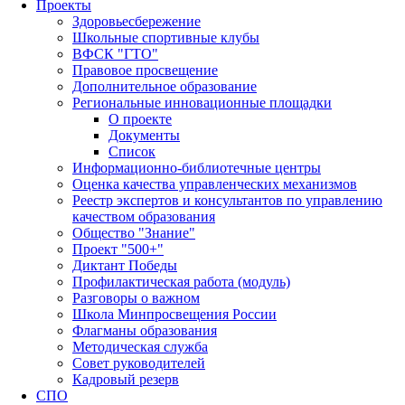
Проекты
Здоровьесбережение
Школьные спортивные клубы
ВФСК "ГТО"
Правовое просвещение
Дополнительное образование
Региональные инновационные площадки
О проекте
Документы
Список
Информационно-библиотечные центры
Оценка качества управленческих механизмов
Реестр экспертов и консультантов по управлению
качеством образования
Общество "Знание"
Проект "500+"
Диктант Победы
Профилактическая работа (модуль)
Разговоры о важном
Школа Минпросвещения России
Флагманы образования
Методическая служба
Совет руководителей
Кадровый резерв
СПО