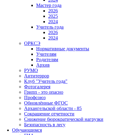
Мастер года
2026
2025
2024
Учитель года
2026
2024
ОРКСЭ
Нормативные документы
Учителям
Родителям
Архив
РУМО
Антитеррор
Клуб "Учитель года"
Фотогалерея
Грипп - это опасно
Профсоюз
Обновлённые ФГОС
Архангельской области - 85
Сокращение отчетности
Снижение бюрократической нагрузки
Безопасность в лесу
Обучающимся