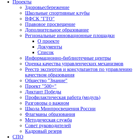
Проекты
Здоровьесбережение
Школьные спортивные клубы
ВФСК "ГТО"
Правовое просвещение
Дополнительное образование
Региональные инновационные площадки
О проекте
Документы
Список
Информационно-библиотечные центры
Оценка качества управленческих механизмов
Реестр экспертов и консультантов по управлению
качеством образования
Общество "Знание"
Проект "500+"
Диктант Победы
Профилактическая работа (модуль)
Разговоры о важном
Школа Минпросвещения России
Флагманы образования
Методическая служба
Совет руководителей
Кадровый резерв
СПО