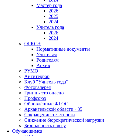
Мастер года
2026
2025
2024
Учитель года
2026
2024
ОРКСЭ
Нормативные документы
Учителям
Родителям
Архив
РУМО
Антитеррор
Клуб "Учитель года"
Фотогалерея
Грипп - это опасно
Профсоюз
Обновлённые ФГОС
Архангельской области - 85
Сокращение отчетности
Снижение бюрократической нагрузки
Безопасность в лесу
Обучающимся