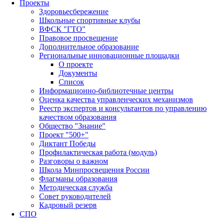
Проекты
Здоровьесбережение
Школьные спортивные клубы
ВФСК "ГТО"
Правовое просвещение
Дополнительное образование
Региональные инновационные площадки
О проекте
Документы
Список
Информационно-библиотечные центры
Оценка качества управленческих механизмов
Реестр экспертов и консультантов по управлению
качеством образования
Общество "Знание"
Проект "500+"
Диктант Победы
Профилактическая работа (модуль)
Разговоры о важном
Школа Минпросвещения России
Флагманы образования
Методическая служба
Совет руководителей
Кадровый резерв
СПО