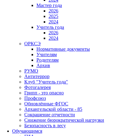
Мастер года
2026
2025
2024
Учитель года
2026
2024
ОРКСЭ
Нормативные документы
Учителям
Родителям
Архив
РУМО
Антитеррор
Клуб "Учитель года"
Фотогалерея
Грипп - это опасно
Профсоюз
Обновлённые ФГОС
Архангельской области - 85
Сокращение отчетности
Снижение бюрократической нагрузки
Безопасность в лесу
Обучающимся