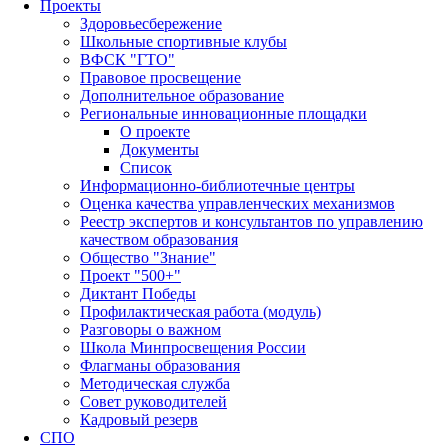
Проекты
Здоровьесбережение
Школьные спортивные клубы
ВФСК "ГТО"
Правовое просвещение
Дополнительное образование
Региональные инновационные площадки
О проекте
Документы
Список
Информационно-библиотечные центры
Оценка качества управленческих механизмов
Реестр экспертов и консультантов по управлению
качеством образования
Общество "Знание"
Проект "500+"
Диктант Победы
Профилактическая работа (модуль)
Разговоры о важном
Школа Минпросвещения России
Флагманы образования
Методическая служба
Совет руководителей
Кадровый резерв
СПО