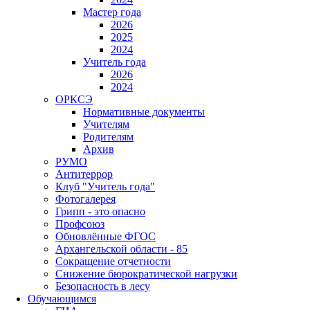
Мастер года
2026
2025
2024
Учитель года
2026
2024
ОРКСЭ
Нормативные документы
Учителям
Родителям
Архив
РУМО
Антитеррор
Клуб "Учитель года"
Фотогалерея
Грипп - это опасно
Профсоюз
Обновлённые ФГОС
Архангельской области - 85
Сокращение отчетности
Снижение бюрократической нагрузки
Безопасность в лесу
Обучающимся