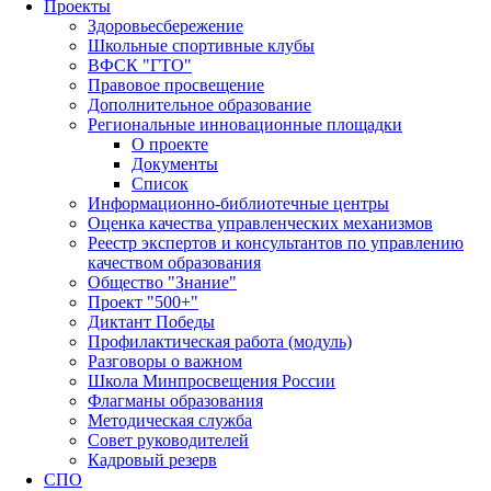
Проекты
Здоровьесбережение
Школьные спортивные клубы
ВФСК "ГТО"
Правовое просвещение
Дополнительное образование
Региональные инновационные площадки
О проекте
Документы
Список
Информационно-библиотечные центры
Оценка качества управленческих механизмов
Реестр экспертов и консультантов по управлению
качеством образования
Общество "Знание"
Проект "500+"
Диктант Победы
Профилактическая работа (модуль)
Разговоры о важном
Школа Минпросвещения России
Флагманы образования
Методическая служба
Совет руководителей
Кадровый резерв
СПО