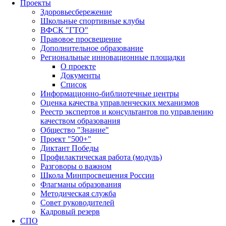
Проекты
Здоровьесбережение
Школьные спортивные клубы
ВФСК "ГТО"
Правовое просвещение
Дополнительное образование
Региональные инновационные площадки
О проекте
Документы
Список
Информационно-библиотечные центры
Оценка качества управленческих механизмов
Реестр экспертов и консультантов по управлению
качеством образования
Общество "Знание"
Проект "500+"
Диктант Победы
Профилактическая работа (модуль)
Разговоры о важном
Школа Минпросвещения России
Флагманы образования
Методическая служба
Совет руководителей
Кадровый резерв
СПО