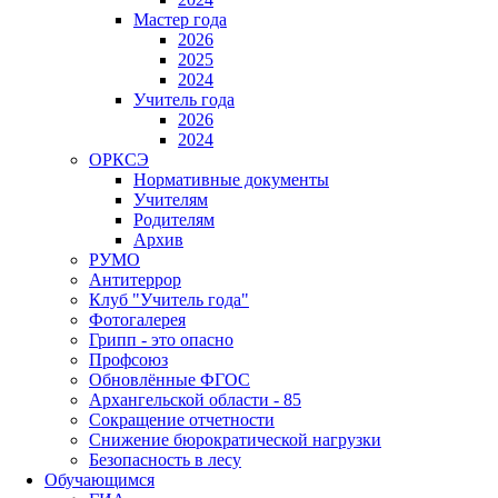
Мастер года
2026
2025
2024
Учитель года
2026
2024
ОРКСЭ
Нормативные документы
Учителям
Родителям
Архив
РУМО
Антитеррор
Клуб "Учитель года"
Фотогалерея
Грипп - это опасно
Профсоюз
Обновлённые ФГОС
Архангельской области - 85
Сокращение отчетности
Снижение бюрократической нагрузки
Безопасность в лесу
Обучающимся